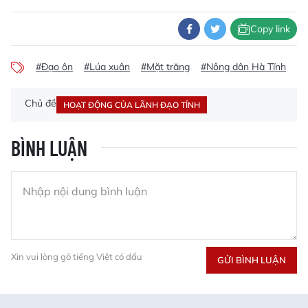
Copy link
#Đạo ôn
#Lúa xuân
#Mặt trăng
#Nông dân Hà Tĩnh
#t
Chủ đề
HOẠT ĐỘNG CỦA LÃNH ĐẠO TỈNH
BÌNH LUẬN
Xin vui lòng gõ tiếng Việt có dấu
GỬI BÌNH LUẬN