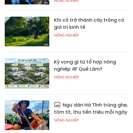
NÔNG NGHIỆP
Khi cỏ trở thành cây trồng có
giá trị kinh tế
NÔNG NGHIỆP
Kỳ vọng gì từ tổ hợp nông
nghiệp 4F Quế Lâm?
NÔNG NGHIỆP
Ngư dân Hà Tĩnh trúng ghẹ,
tôm tít, thu tiền triệu mỗi ngày
NÔNG NGHIỆP