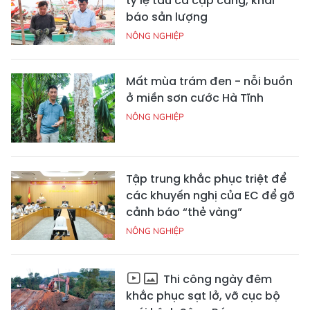
tỷ lệ tàu cá cập cảng, khai
báo sản lượng
NÔNG NGHIỆP
Mất mùa trám đen - nỗi buồn
ở miền sơn cước Hà Tĩnh
NÔNG NGHIỆP
Tập trung khắc phục triệt để
các khuyến nghị của EC để gỡ
cảnh báo “thẻ vàng”
NÔNG NGHIỆP
Thi công ngày đêm
khắc phục sạt lở, vỡ cục bộ