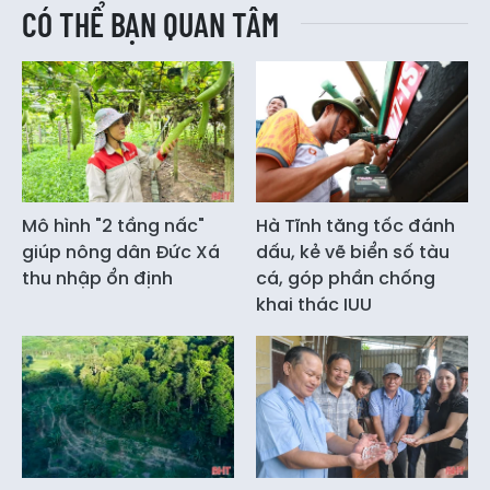
CÓ THỂ BẠN QUAN TÂM
Mô hình "2 tầng nấc"
Hà Tĩnh tăng tốc đánh
giúp nông dân Đức Xá
dấu, kẻ vẽ biển số tàu
thu nhập ổn định
cá, góp phần chống
khai thác IUU