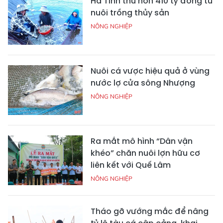
Hà Tĩnh thu hơn 410 tỷ đồng từ
nuôi trồng thủy sản
NÔNG NGHIỆP
Nuôi cá vược hiệu quả ở vùng
nước lợ cửa sông Nhượng
NÔNG NGHIỆP
Ra mắt mô hình “Dân vận
khéo” chăn nuôi lợn hữu cơ
liên kết với Quế Lâm
NÔNG NGHIỆP
Tháo gỡ vướng mắc để nâng