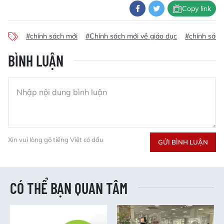
Copy link
#chính sách mới
#Chính sách mới về giáo dục
#chính sách
BÌNH LUẬN
Xin vui lòng gõ tiếng Việt có dấu
GỬI BÌNH LUẬN
CÓ THỂ BẠN QUAN TÂM