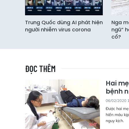
Trung Quốc dùng AI phát hiện
Nga mở
người nhiễm virus corona
ngũ” h
cổ?
ĐỌC THÊM
Hai mẹ
bệnh 
06/02/2020 
Được hai mẹ
hiến máu kịp
nguy kịch.