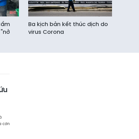
 Cẩm
Ba kịch bản kết thúc dịch do
 "nở
virus Corona
cứu
à
a cơn