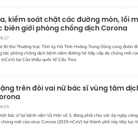
ra, kiểm soát chặt các đường mòn, lối 
c biên giới phòng chống dịch Corona
08:27
hó Bí thư Thường trực Tỉnh ủy Hà Tĩnh Hoàng Trung Dũng cùng đoàn đi
ng tác phòng chống dịch bệnh viêm đường hô hấp cấp do chủng mới củ
 (nCoV) tại Cửa khẩu quốc tế Cầu Treo.
ặng trên đôi vai nữ bác sĩ vùng tâm dịc
Corona
06:55
ột bác sĩ tại bệnh viện Vũ Hán số 3, đang phải chịu sức ép ngày càng
 chủng mới của virus Corona (2019-nCoV) tại thành phố này tiếp tục t