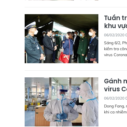
Tuần t
khu vự
06/02/2020 
Sáng 6/2, P
kiểm tra cô
virus Corona
Gánh n
virus 
06/02/2020 
Dong Fang, m
khi ca nhiễm