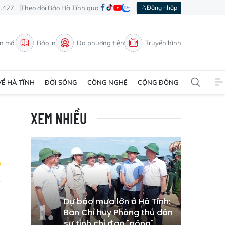
3.427
Theo dõi Báo Hà Tĩnh qua
Đăng nhập
in mới
Báo in
Đa phương tiện
Truyền hình
VỀ HÀ TĨNH
ĐỜI SỐNG
CÔNG NGHỆ
CỘNG ĐỒNG
XEM NHIỀU
i
Dự báo mưa lớn ở Hà Tĩnh:
Ban Chỉ huy Phòng thủ dân
sự tỉnh chỉ đạo "nóng"