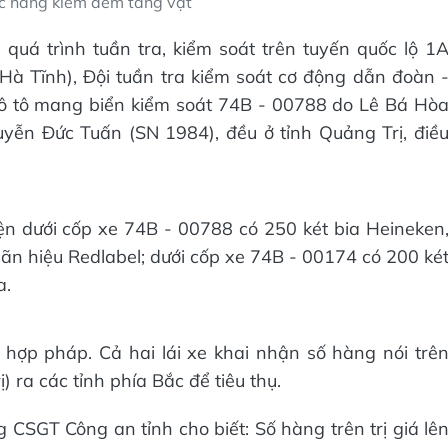
ức năng kiểm đếm tang vật
quá trình tuần tra, kiểm soát trên tuyến quốc lộ 1
Hà Tĩnh), Đội tuần tra kiểm soát cơ động dẫn đoàn 
ô tô mang biển kiểm soát 74B - 00788 do Lê Bá Hò
yễn Đức Tuấn (SN 1984), đều ở tỉnh Quảng Trị, điề
ện dưới cốp xe 74B - 00788 có 250 két bia Heineken
hãn hiệu Redlabel; dưới cốp xe 74B - 00174 có 200 ké
a.
 hợp pháp. Cả hai lái xe khai nhận số hàng nói trê
ra các tỉnh phía Bắc để tiêu thụ.
SGT Công an tỉnh cho biết: Số hàng trên trị giá lê