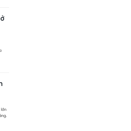
mở
a
h
 lớn
ăng.