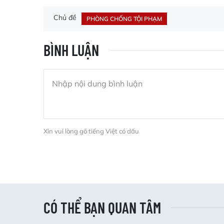
Chủ đề
PHÒNG CHỐNG TỘI PHẠM
BÌNH LUẬN
Xin vui lòng gõ tiếng Việt có dấu
CÓ THỂ BẠN QUAN TÂM