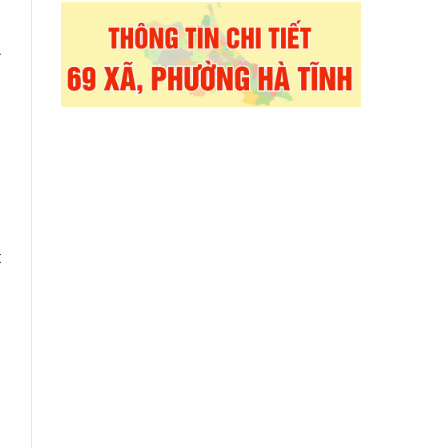
A
-
a
u
,
t
n
n