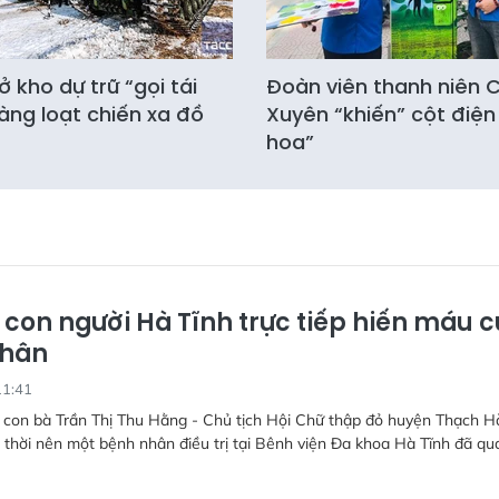
 kho dự trữ “gọi tái
Đoàn viên thanh niên
àng loạt chiến xa đồ
Xuyên “khiến” cột điện
hoa”
 con người Hà Tĩnh trực tiếp hiến máu 
nhân
11:41
 con bà Trần Thị Thu Hằng - Chủ tịch Hội Chữ thập đỏ huyện Thạch H
 thời nên một bệnh nhân điều trị tại Bênh viện Đa khoa Hà Tĩnh đã qu