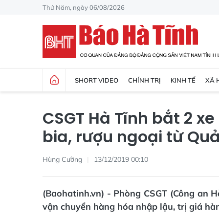
Thứ Năm, ngày 06/08/2026
SHORT VIDEO
CHÍNH TRỊ
KINH TẾ
XÃ 
CSGT Hà Tĩnh bắt 2 xe
bia, rượu ngoại từ Quả
Hùng Cường
13/12/2019 00:10
(Baohatinh.vn) - Phòng CSGT (Công an Hà
vận chuyển hàng hóa nhập lậu, trị giá hà