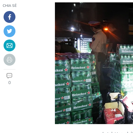
CHIA SẺ
0