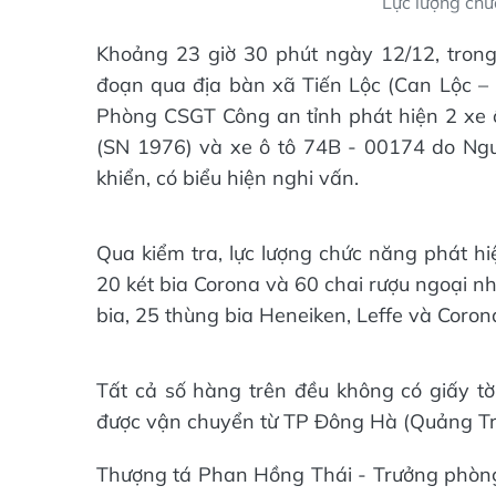
Lực lượng ch
Khoảng 23 giờ 30 phút ngày 12/12, trong 
đoạn qua địa bàn xã Tiến Lộc (Can Lộc – 
Phòng CSGT Công an tỉnh phát hiện 2 xe 
(SN 1976) và xe ô tô 74B - 00174 do Ngu
khiển, có biểu hiện nghi vấn.
Qua kiểm tra, lực lượng chức năng phát hi
20 két bia Corona và 60 chai rượu ngoại n
bia, 25 thùng bia Heneiken, Leffe và Coron
Tất cả số hàng trên đều không có giấy tờ
được vận chuyển từ TP Đông Hà (Quảng Trị) 
Thượng tá Phan Hồng Thái - Trưởng phòng C