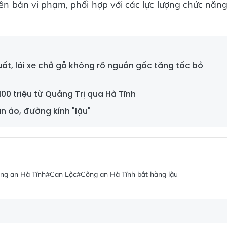
iên bản vi phạm, phối hợp với các lực lượng chức năn
.
uất, lái xe chở gỗ không rõ nguồn gốc tăng tốc bỏ
 100 triệu từ Quảng Trị qua Hà Tĩnh
ần áo, đường kính "lậu"
ng an Hà Tĩnh
#Can Lộc
#Công an Hà Tĩnh bắt hàng lậu