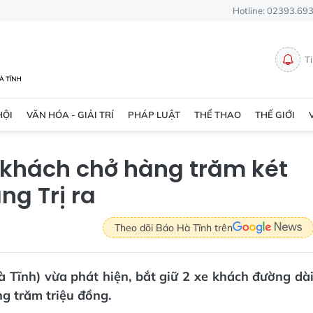
Hotline: 02393.69
T
HỘI
VĂN HÓA - GIẢI TRÍ
PHÁP LUẬT
THỂ THAO
THẾ GIỚI
 khách chở hàng trăm két
ng Trị ra
Theo dõi Báo Hà Tĩnh trên
 Tĩnh) vừa phát hiện, bắt giữ 2 xe khách đường dà
ng trăm triệu đồng.