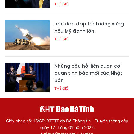
THẾ GIỚI
Iran dọa đáp trả tương xứng
nếu Mỹ đánh lớn
THẾ GIỚI
Những câu hỏi liên quan cơ
quan tình báo mới của Nhật
Bản
THẾ GIỚI
Giấy phép số: 15/GP-BTTTT do Bộ Thông tin - Truyền thông cấp
ngày 17 tháng 01 năm 2022.