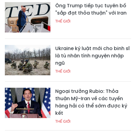
Ông Trump tiếp tục tuyên bố
"sắp đạt thỏa thuận" với Iran
THẾ GIỚI
Ukraine ký luật mới cho binh sĩ
là tù nhân tình nguyện nhập
ngũ
THẾ GIỚI
Ngoại trưởng Rubio: Thỏa
thuận Mỹ-Iran về các tuyến
hàng hải có thể sớm được ký
kết
THẾ GIỚI