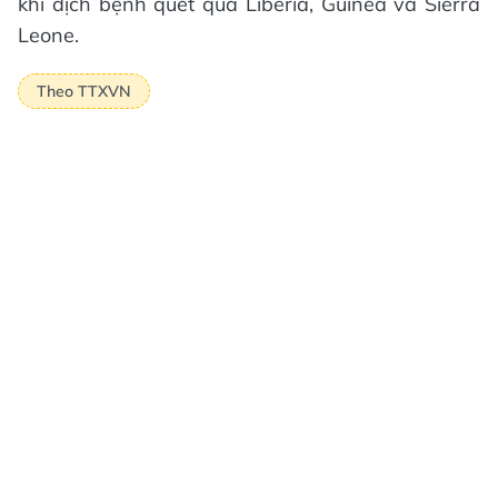
khi dịch bệnh quét qua Liberia, Guinea và Sierra
Leone.
Theo TTXVN