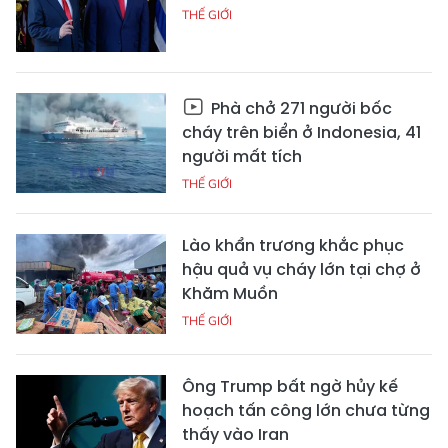
THẾ GIỚI
Phà chở 271 người bốc
cháy trên biển ở Indonesia, 41
người mất tích
THẾ GIỚI
Lào khẩn trương khắc phục
hậu quả vụ cháy lớn tại chợ ở
Khăm Muồn
THẾ GIỚI
Ông Trump bất ngờ hủy kế
hoạch tấn công lớn chưa từng
thấy vào Iran