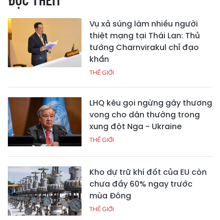
Vụ xả súng làm nhiều người
thiệt mạng tại Thái Lan: Thủ
tướng Charnvirakul chỉ đạo
khẩn
THẾ GIỚI
LHQ kêu gọi ngừng gây thương
vong cho dân thường trong
xung đột Nga - Ukraine
THẾ GIỚI
Kho dự trữ khí đốt của EU còn
chưa đầy 60% ngay trước
mùa Đông
THẾ GIỚI