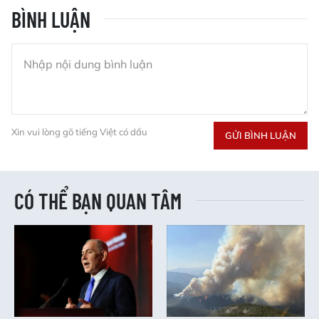
BÌNH LUẬN
Xin vui lòng gõ tiếng Việt có dấu
GỬI BÌNH LUẬN
CÓ THỂ BẠN QUAN TÂM