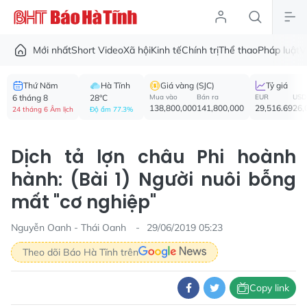
Mới nhất
Short Video
Xã hội
Kinh tế
Chính trị
Thể thao
Pháp luật
V
Thứ Năm
Hà Tĩnh
Giá vàng (SJC)
Tỷ giá
6 tháng 8
28°C
Mua vào
Bán ra
EUR
USD
138,800,000
141,800,000
29,516.69
26,
24 tháng 6 Âm lịch
Độ ẩm 77.3%
Dịch tả lợn châu Phi hoành
hành: (Bài 1) Người nuôi bỗng
mất "cơ nghiệp"
Nguyễn Oanh - Thái Oanh
29/06/2019 05:23
Theo dõi Báo Hà Tĩnh trên
Copy link