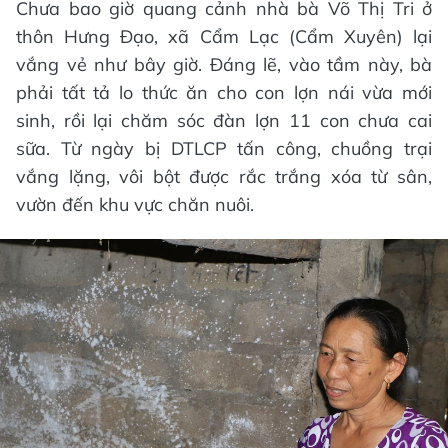
Chưa bao giờ quang cảnh nhà bà Võ Thị Tri ở
thôn Hưng Đạo, xã Cẩm Lạc (Cẩm Xuyên) lại
vắng vẻ như bây giờ. Đáng lẽ, vào tầm này, bà
phải tất tả lo thức ăn cho con lợn nái vừa mới
sinh, rồi lại chăm sóc đàn lợn 11 con chưa cai
sữa. Từ ngày bị DTLCP tấn công, chuồng trại
vắng lặng, vôi bột được rắc trắng xóa từ sân,
vườn đến khu vực chăn nuôi.