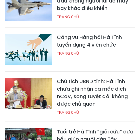
đấu không người lái do máy
bay khác điều khiển
TRANG CHỦ
Cảng vụ Hàng hải Hà Tĩnh
tuyển dụng 4 viên chức
TRANG CHỦ
Chủ tịch UBND tỉnh: Hà Tĩnh
chưa ghi nhận ca mắc dịch
nCoV, song tuyệt đối không
được chủ quan
TRANG CHỦ
Tuổi trẻ Hà Tĩnh “giải cứu” dưa
hấu giúp người dân Tây