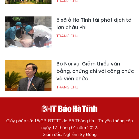
TRANG CHỦ
5 xã ở Hà Tĩnh tái phát dịch tả
lợn châu Phi
TRANG CHỦ
Bộ Nội vụ: Giảm thiểu văn
bằng, chứng chỉ với công chức
và viên chức
TRANG CHỦ
Giấy phép số: 15/GP-BTTTT do Bộ Thông tin - Truyền thông cấp
ngày 17 tháng 01 năm 2022.
Giám đốc: Nghiêm Sỹ Đống