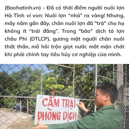
(Baohatinh.vn) - Đã có thời điểm người nuôi lợn
Hà Tĩnh ví von: Nuôi lợn “nhả” ra vàng! Nhưng,
mấy năm gần đây, chăn nuôi lợn đã "trả" cho họ
không ít “trái đắng”. Trong "bão" dịch tả lợn
châu Phi (DTLCP), gương mặt người chăn nuôi
thất thần, mồ hôi trộn giọt nước mắt mặn chát
khi phải chính tay tiêu hủy cơ nghiệp của mình.