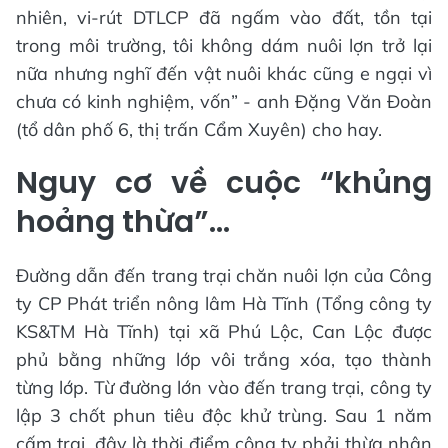
nhiên, vi-rút DTLCP đã ngấm vào đất, tồn tại
trong môi trường, tôi không dám nuôi lợn trở lại
nữa nhưng nghĩ đến vật nuôi khác cũng e ngại vì
chưa có kinh nghiệm, vốn” - anh Đặng Văn Đoàn
(tổ dân phố 6, thị trấn Cẩm Xuyên) cho hay.
Nguy cơ về cuộc “khủng
hoảng thừa”…
Đường dẫn đến trang trại chăn nuôi lợn của Công
ty CP Phát triển nông lâm Hà Tĩnh (Tổng công ty
KS&TM Hà Tĩnh) tại xã Phú Lộc, Can Lộc được
phủ bằng những lớp vôi trắng xóa, tạo thành
từng lớp. Từ đường lớn vào đến trang trại, công ty
lập 3 chốt phun tiêu độc khử trùng. Sau 1 năm
cấm trại, đây là thời điểm công ty phải thừa nhận