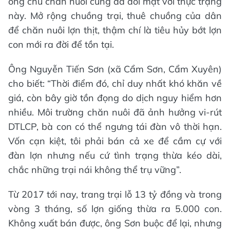
ông chủ chăn nuôi cũng đã đối mặt với thực trạng
này. Mở rộng chuồng trại, thuê chuồng của dân
để chăn nuôi lợn thịt, thậm chí là tiêu hủy bớt lợn
con mới ra đời để tồn tại.
Ông Nguyễn Tiến Sơn (xã Cẩm Sơn, Cẩm Xuyên)
cho biết: “Thời điểm đó, chỉ duy nhất khó khăn về
giá, còn bây giờ tồn đọng do dịch nguy hiểm hơn
nhiều. Môi trường chăn nuôi đã ảnh hưởng vi-rút
DTLCP, bà con có thể ngưng tái đàn vô thời hạn.
Vốn cạn kiệt, tôi phải bán cả xe để cầm cự với
đàn lợn nhưng nếu cứ tình trạng thừa kéo dài,
chắc những trại nái không thể trụ vững”.
Từ 2017 tới nay, trang trại lỗ 13 tỷ đồng và trong
vòng 3 tháng, số lợn giống thừa ra 5.000 con.
Không xuất bán được, ông Sơn buộc để lại, nhưng