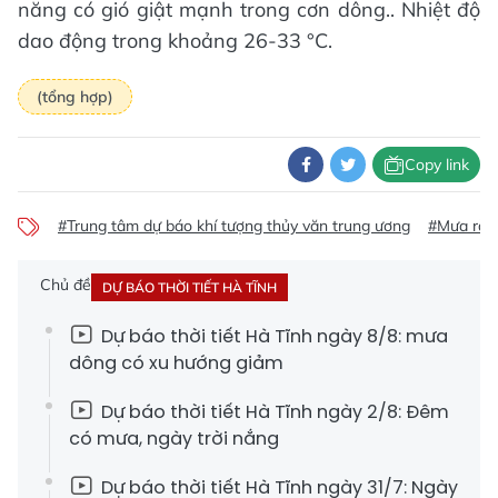
năng có gió giật mạnh trong cơn dông.. Nhiệt độ
dao động trong khoảng 26-33 °C.
(tổng hợp)
Copy link
#Trung tâm dự báo khí tượng thủy văn trung ương
#Mưa rào
Chủ đề
DỰ BÁO THỜI TIẾT HÀ TĨNH
Dự báo thời tiết Hà Tĩnh ngày 8/8: mưa
dông có xu hướng giảm
Dự báo thời tiết Hà Tĩnh ngày 2/8: Đêm
có mưa, ngày trời nắng
Dự báo thời tiết Hà Tĩnh ngày 31/7: Ngày