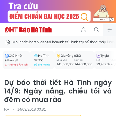
Mới nhất
Short Video
Xã hội
Kinh tế
Chính trị
Thể thao
Pháp luật
V
Chủ Nhật
Hà Tĩnh
Giá vàng (SJC)
Tỷ giá
9 tháng 8
37.9°C
Mua vào
Bán ra
EUR
USD
141,000,000
144,000,000
29,432.37
26,
27 tháng 6 Âm lịch
Độ ẩm 46.9%
Dự báo thời tiết Hà Tĩnh ngày
14/9: Ngày nắng, chiều tối và
đêm có mưa rào
P.V
14/09/2018 00:31