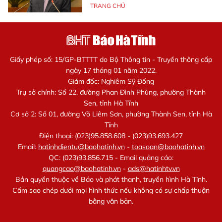
TRANG CHỦ
Giấy phép số: 15/GP-BTTTT do Bộ Thông tin - Truyền thông cấp
ngày 17 tháng 01 năm 2022.
Giám đốc: Nghiêm Sỹ Đống
Trụ sở chính: Số 22, đường Phan Đình Phùng, phường Thành
Sen, tỉnh Hà Tĩnh
Cơ sở 2: Số 01, đường Võ Liêm Sơn, phường Thành Sen, tỉnh Hà
Tĩnh
Điện thoại: (023)95.858.608 - (023)93.693.427
Email:
hatinhdientu@baohatinh.vn
-
toasoan@baohatinh.vn
QC: (023)93.856.715 - Email quảng cáo:
quangcao@baohatinh.vn
-
ads@hatinhtv.vn
Bản quyền thuộc về Báo và phát thanh, truyền hình Hà Tĩnh.
Cấm sao chép dưới mọi hình thức nếu không có sự chấp thuận
bằng văn bản.