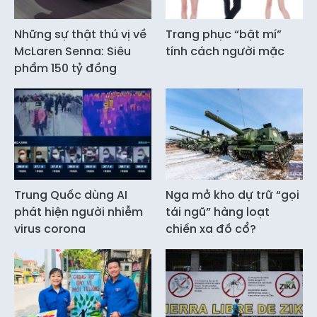
Những sự thật thú vị về
Trang phục “bật mí”
McLaren Senna: Siêu
tính cách người mặc
phẩm 150 tỷ đồng
Trung Quốc dùng AI
Nga mở kho dự trữ “gọi
phát hiện người nhiễm
tái ngũ” hàng loạt
virus corona
chiến xa đồ cổ?