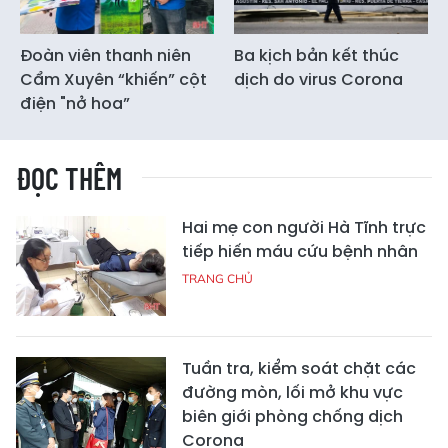
Đoàn viên thanh niên
Ba kịch bản kết thúc
Cẩm Xuyên “khiến” cột
dịch do virus Corona
điện "nở hoa”
ĐỌC THÊM
Hai mẹ con người Hà Tĩnh trực
tiếp hiến máu cứu bệnh nhân
TRANG CHỦ
Tuần tra, kiểm soát chặt các
đường mòn, lối mở khu vực
biên giới phòng chống dịch
Corona