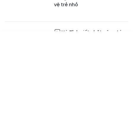
vệ trẻ nhỏ
Hà Tĩnh siết chặt công tác
phòng, chống dịch cúm gia
Tin mới
Emagazine
cầm H5N1
Truyền hình
Podcast
02:30
Chùa Kim Dung – Hồn
thiêng giữa Bằng Sơn
02:01
Dự báo thời tiết Hà Tĩnh