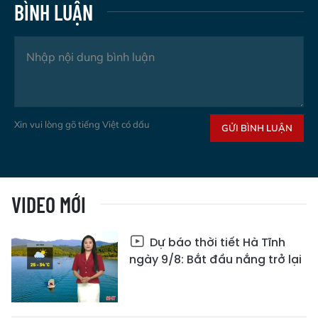
BÌNH LUẬN
Xin vui lòng gõ tiếng Việt có dấu
GỬI BÌNH LUẬN
VIDEO MỚI
Dự báo thời tiết Hà Tĩnh
ngày 9/8: Bắt đầu nắng trở lại