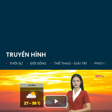
TRUYỀN HÌNH
THỜI SỰ
ĐỜI SỐNG
THỂ THAO - GIẢI TRÍ
PHÓNG SỰ 
Play