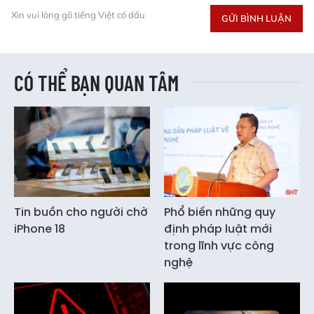
Xin vui lòng gõ tiếng Việt có dấu
GỬI BÌNH LUẬN
CÓ THỂ BẠN QUAN TÂM
Tin buồn cho người chờ
Phổ biến những quy
iPhone 18
định pháp luật mới
trong lĩnh vực công
nghệ