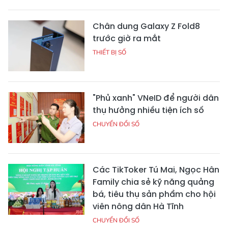
Chân dung Galaxy Z Fold8
trước giờ ra mắt
THIẾT BỊ SỐ
"Phủ xanh" VNeID để người dân
thụ hưởng nhiều tiện ích số
CHUYỂN ĐỔI SỐ
Các TikToker Tú Mai, Ngọc Hân
Family chia sẻ kỹ năng quảng
bá, tiêu thụ sản phẩm cho hội
viên nông dân Hà Tĩnh
CHUYỂN ĐỔI SỐ