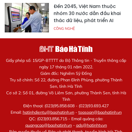
Đến 2045, Việt Nam thuộc
nhóm 30 nước dẫn đầu khai
thác dữ liệu, phát triển AI
CÔNG NGHỆ
Giấy phép số: 15/GP-BTTTT do Bộ Thông tin - Truyền thông cấp
ngày 17 tháng 01 năm 2022.
Giám đốc: Nghiêm Sỹ Đống
Trụ sở chính: Số 22, đường Phan Đình Phùng, phường Thành
Sen, tỉnh Hà Tĩnh
Cơ sở 2: Số 01, đường Võ Liêm Sơn, phường Thành Sen, tỉnh Hà
Tĩnh
Điện thoại: (023)95.858.608 - (023)93.693.427
Email:
hatinhdientu@baohatinh.vn
-
toasoan@baohatinh.vn
QC: (023)93.856.715 - Email quảng cáo:
quangcao@baohatinh.vn
-
ads@hatinhtv.vn
Bản quyền thuộc về Báo và phát thanh, truyền hình Hà Tĩnh.