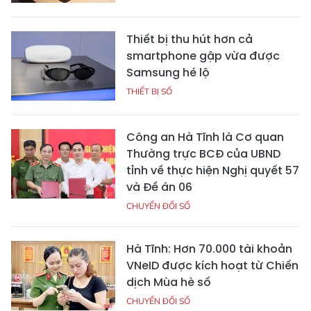
Thiết bị thu hút hơn cả
smartphone gập vừa được
Samsung hé lộ
THIẾT BỊ SỐ
Công an Hà Tĩnh là Cơ quan
Thường trực BCĐ của UBND
tỉnh về thực hiện Nghị quyết 57
và Đề án 06
CHUYỂN ĐỔI SỐ
Hà Tĩnh: Hơn 70.000 tài khoản
VNeID được kích hoạt từ Chiến
dịch Mùa hè số
CHUYỂN ĐỔI SỐ