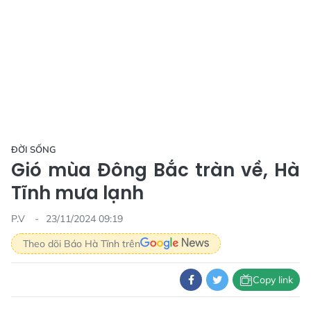
ĐỜI SỐNG
Gió mùa Đông Bắc tràn về, Hà
Tĩnh mưa lạnh
P.V
23/11/2024 09:19
Theo dõi Báo Hà Tĩnh trên
Copy link