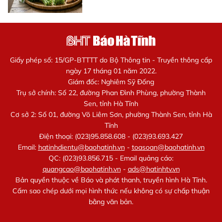
Giấy phép số: 15/GP-BTTTT do Bộ Thông tin - Truyền thông cấp
ngày 17 tháng 01 năm 2022.
Giám đốc: Nghiêm Sỹ Đống
Trụ sở chính: Số 22, đường Phan Đình Phùng, phường Thành
Sen, tỉnh Hà Tĩnh
Cơ sở 2: Số 01, đường Võ Liêm Sơn, phường Thành Sen, tỉnh Hà
Tĩnh
Điện thoại: (023)95.858.608 - (023)93.693.427
Email:
hatinhdientu@baohatinh.vn
-
toasoan@baohatinh.vn
QC: (023)93.856.715 - Email quảng cáo:
quangcao@baohatinh.vn
-
ads@hatinhtv.vn
Bản quyền thuộc về Báo và phát thanh, truyền hình Hà Tĩnh.
Cấm sao chép dưới mọi hình thức nếu không có sự chấp thuận
bằng văn bản.