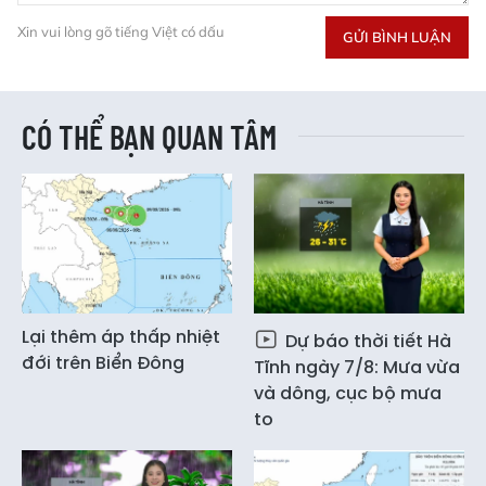
Xin vui lòng gõ tiếng Việt có dấu
GỬI BÌNH LUẬN
CÓ THỂ BẠN QUAN TÂM
Lại thêm áp thấp nhiệt
Dự báo thời tiết Hà
đới trên Biển Đông
Tĩnh ngày 7/8: Mưa vừa
và dông, cục bộ mưa
to