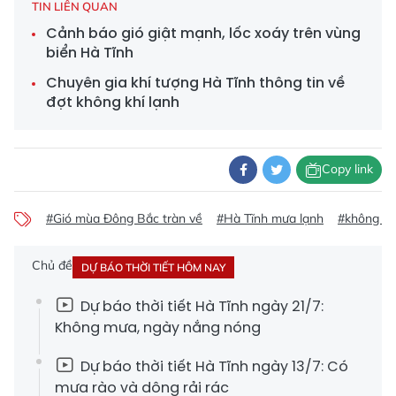
TIN LIÊN QUAN
Cảnh báo gió giật mạnh, lốc xoáy trên vùng
biển Hà Tĩnh
Chuyên gia khí tượng Hà Tĩnh thông tin về
đợt không khí lạnh
Copy link
#Gió mùa Đông Bắc tràn về
#Hà Tĩnh mưa lạnh
#không kh
Chủ đề
DỰ BÁO THỜI TIẾT HÔM NAY
Dự báo thời tiết Hà Tĩnh ngày 21/7:
Không mưa, ngày nắng nóng
Dự báo thời tiết Hà Tĩnh ngày 13/7: Có
mưa rào và dông rải rác