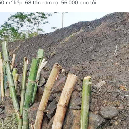
2
150 m
liếp, 68 tấn rơm rạ, 56.000 bao tải...