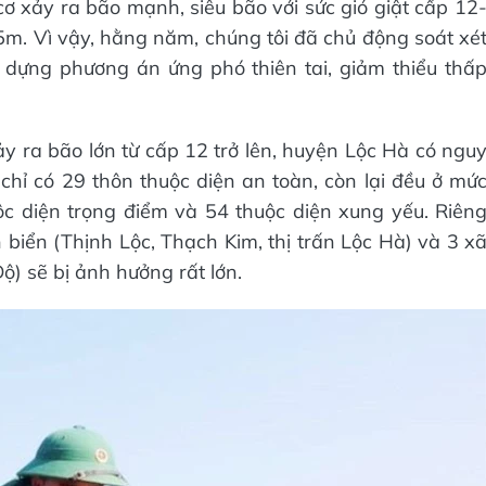
ơ xảy ra bão mạnh, siêu bão với sức gió giật cấp 12
5m. Vì vậy, hằng năm, chúng tôi đã chủ động soát xé
ây dựng phương án ứng phó thiên tai, giảm thiểu thấ
y ra bão lớn từ cấp 12 trở lên, huyện Lộc Hà có ngu
hỉ có 29 thôn thuộc diện an toàn, còn lại đều ở mứ
c diện trọng điểm và 54 thuộc diện xung yếu. Riên
 biển (Thịnh Lộc, Thạch Kim, thị trấn Lộc Hà) và 3 x
) sẽ bị ảnh hưởng rất lớn.