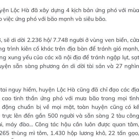
huyện Lộc Hà đã xây dựng 4 kịch bản ứng phó với mù
 việc ứng phó với bão mạnh và siêu bão.
 sẽ di dời 2.236 hộ/ 7.748 người ở vùng ven biển, cử
ng trình kiên cố khác trên địa bàn để tránh gió mạnh
ng xung yếu của các xã nội địa để tránh ngập lụt, sạ
huyện sẵn sàng phương án di dời tài sản và 27 nghì
n tai nguy hiểm, huyện Lộc Hà cũng đã chỉ đạo các đị
cao tinh thần ứng phó với mưa bão trong mọi tìn
 động chuẩn bị về mọi mặt, toàn huyện cũng có k
 trực lên đến gần 500 người và sẵn sàng 2 tàu côn
 ủi, máy đào... Công tác hậu cần luôn được quan tâm
265 thùng mì tôm, 1.430 hộp lương khô, 22 tấn gạo