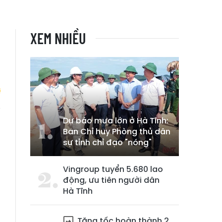
XEM NHIỀU
Dự báo mưa lớn ở Hà Tĩnh:
n
Ban Chỉ huy Phòng thủ dân
sự tỉnh chỉ đạo "nóng"
Vingroup tuyển 5.680 lao
động, ưu tiên người dân
Hà Tĩnh
Tăng tốc hoàn thành 2