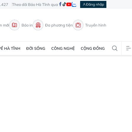
3.427
Theo dõi Báo Hà Tĩnh qua
Đăng nhập
in mới
Báo in
Đa phương tiện
Truyền hình
VỀ HÀ TĨNH
ĐỜI SỐNG
CÔNG NGHỆ
CỘNG ĐỒNG