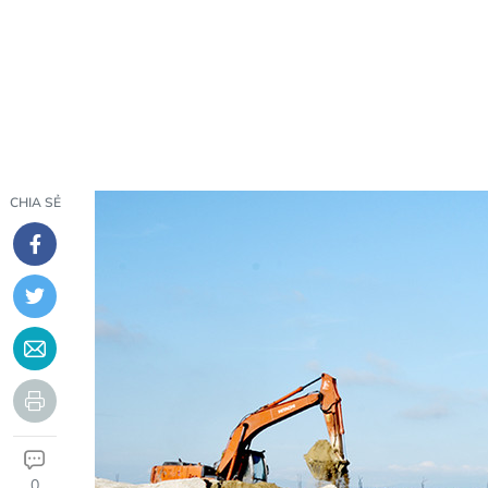
CHIA SẺ
0