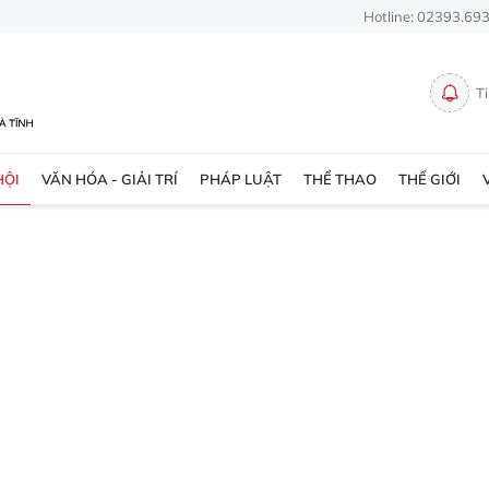
Hotline: 02393.69
T
HỘI
VĂN HÓA - GIẢI TRÍ
PHÁP LUẬT
THỂ THAO
THẾ GIỚI