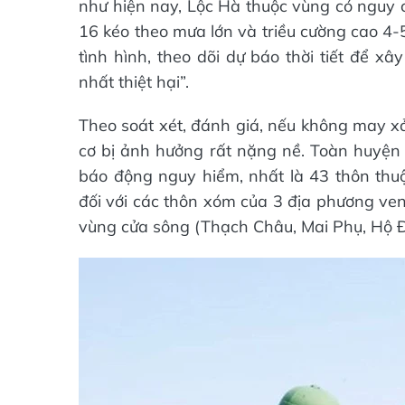
như hiện nay, Lộc Hà thuộc vùng có nguy c
16 kéo theo mưa lớn và triều cường cao 4-
tình hình, theo dõi dự báo thời tiết để x
nhất thiệt hại”.
Theo soát xét, đánh giá, nếu không may xả
cơ bị ảnh hưởng rất nặng nề. Toàn huyện c
báo động nguy hiểm, nhất là 43 thôn thuộ
đối với các thôn xóm của 3 địa phương ven
vùng cửa sông (Thạch Châu, Mai Phụ, Hộ Độ