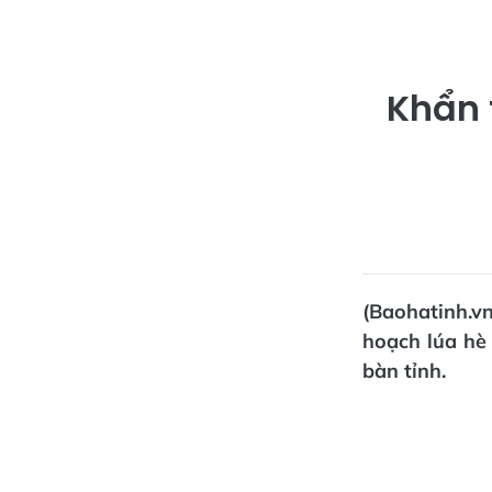
Khẩn 
(Baohatinh.v
hoạch lúa hè 
bàn tỉnh.