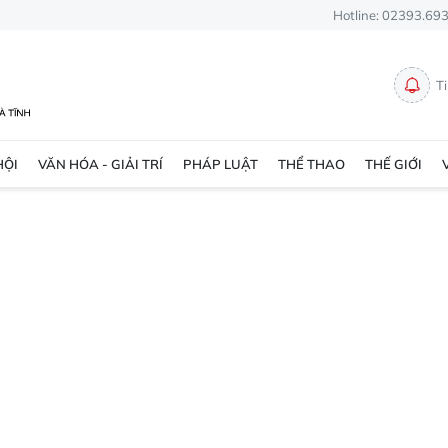
Hotline: 02393.69
T
HỘI
VĂN HÓA - GIẢI TRÍ
PHÁP LUẬT
THỂ THAO
THẾ GIỚI