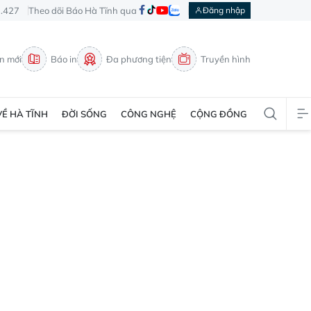
3.427
Theo dõi Báo Hà Tĩnh qua
Đăng nhập
in mới
Báo in
Đa phương tiện
Truyền hình
VỀ HÀ TĨNH
ĐỜI SỐNG
CÔNG NGHỆ
CỘNG ĐỒNG