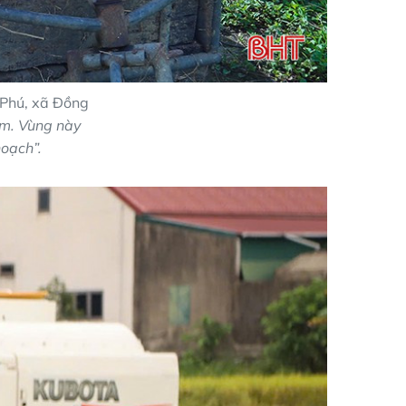
 Phú, xã Đồng
m. V
ùng này
oạch”.