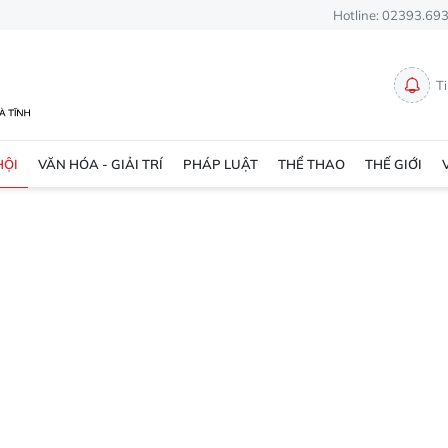
Hotline: 02393.69
T
HỘI
VĂN HÓA - GIẢI TRÍ
PHÁP LUẬT
THỂ THAO
THẾ GIỚI