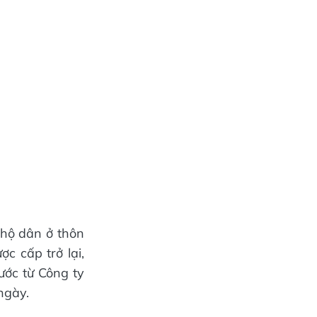
 hộ dân ở thôn
c cấp trở lại,
ước từ Công ty
ngày.