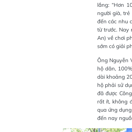
lắng: “Hơn 1
người già, trẻ
đến các nhu c
từ trước. Na
An) về chơi p
sớm có giải ph
Ông Nguyễn Vă
hộ dân, 100%
dài khoảng 20
hộ phải sử dụ
đã được Công
rất ít, không
qua ứng dụng 
đến nay nguồn