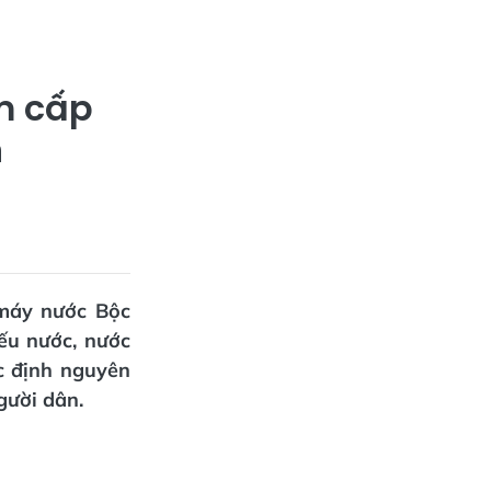
m cấp
n
 máy nước Bộc
ếu nước, nước
c định nguyên
gười dân.