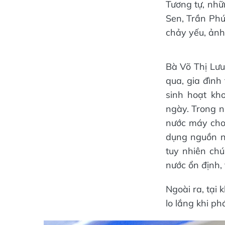
Tương tự, nh
Sen, Trần Phú
chảy yếu, ảnh
Bà Võ Thị Lư
qua, gia đình
sinh hoạt kh
ngày. Trong n
nước máy cho 
dụng nguồn nư
tuy nhiên ch
nước ổn định, 
Ngoài ra, tại
lo lắng khi ph