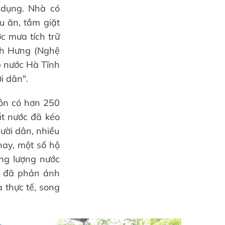
 dụng. Nhà có
ấu ăn, tắm giặt
c mưa tích trữ
nh Hưng (Nghệ
p nước Hà Tĩnh
i dân".
hôn có hơn 250
t nước đã kéo
ười dân, nhiều
nay, một số hộ
ng lượng nước
ôi đã phản ánh
 thực tế, song