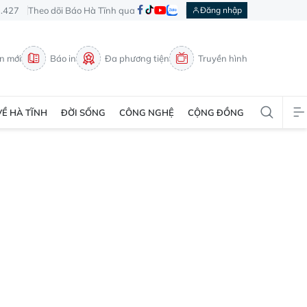
3.427
Theo dõi Báo Hà Tĩnh qua
Đăng nhập
in mới
Báo in
Đa phương tiện
Truyền hình
VỀ HÀ TĨNH
ĐỜI SỐNG
CÔNG NGHỆ
CỘNG ĐỒNG