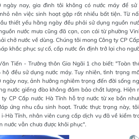
0 ngày nay, gia đình tôi không có nước máy để sử
 nhỏ nên việc sinh hoạt gặp rất nhiều bất tiện. Từ n
ầu thiết yếu hằng ngày đều phải sử dụng nguồn nướ
y nguồn nước mưa cũng đã cạn, con cái từ phường Vi
hải chở nước về dùng. Chúng tôi mong Công ty CP Cấ
áp khắc phục sự cố, cấp nước ổn định trở lại cho ngườ
n Tiến - Trưởng thôn Gia Ngãi 1 cho biết: "Toàn t
 hộ đều sử dụng nước máy. Tuy nhiên, tình trạng mấ
 ngày nay, ảnh hưởng nghiêm trọng đến đời sống ng
ng nước giếng đào không đảm bảo chất lượng. Hiện 
 ty CP Cấp nước Hà Tĩnh hỗ trợ nước từ xe bồn như
 đáp ứng nhu cầu sinh hoạt. Trước thực trạng này, t
i-Hà Tĩnh, nhân viên cung cấp dịch vụ đã về kiểm tra
 nước vẫn chưa được khôi phục".