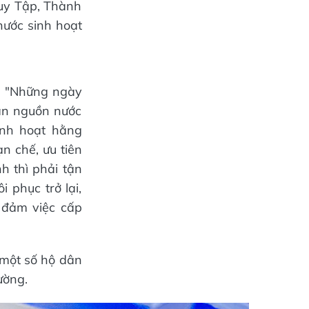
uy Tập, Thành
nước sinh hoạt
: "Những ngày
oạn nguồn nước
inh hoạt hằng
n chế, ưu tiên
h thì phải tận
 phục trở lại,
 đảm việc cấp
 một số hộ dân
ường.