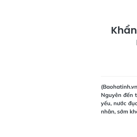
Khẩn
(Baohatinh.v
Nguyên đến t
yếu, nước đụ
nhân, sớm kh