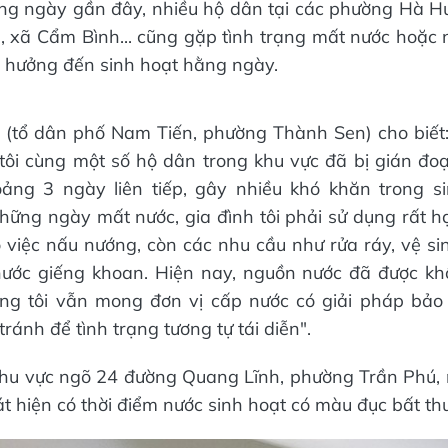
ững ngày gần đây, nhiều hộ dân tại các phường Hà H
, xã Cẩm Bình... cũng gặp tình trạng mất nước hoặc 
 hưởng đến sinh hoạt hằng ngày.
u (tổ dân phố Nam Tiến, phường Thành Sen) cho biết
 tôi cùng một số hộ dân trong khu vực đã bị gián đ
oảng 3 ngày liên tiếp, gây nhiều khó khăn trong s
hững ngày mất nước, gia đình tôi phải sử dụng rất hạ
việc nấu nướng, còn các nhu cầu như rửa ráy, vệ sin
ớc giếng khoan. Hiện nay, nguồn nước đã được khôi
úng tôi vẫn mong đơn vị cấp nước có giải pháp bảo
tránh để tình trạng tương tự tái diễn".
 khu vực ngõ 24 đường Quang Lĩnh, phường Trần Phú,
át hiện có thời điểm nước sinh hoạt có màu đục bất th