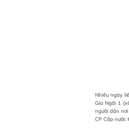
Ẻ
Nhiều ngày li
Gia Ngãi 1 (x
người dân nơi
CP Cấp nước H