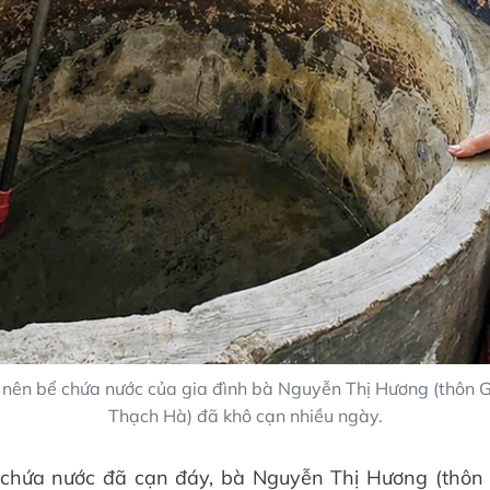
nên bể chứa nước của gia đình bà Nguyễn Thị Hương (thôn G
Thạch Hà) đã khô cạn nhiều ngày.
chứa nước đã cạn đáy, bà Nguyễn Thị Hương (thôn G