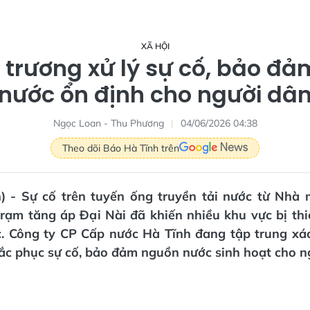
XÃ HỘI
 trương xử lý sự cố, bảo đả
nước ổn định cho người dâ
Ngọc Loan - Thu Phương
04/06/2026 04:38
Theo dõi Báo Hà Tĩnh trên
n) - Sự cố trên tuyến ống truyền tải nước từ Nhà
rạm tăng áp Đại Nài đã khiến nhiều khu vực bị thi
c. Công ty CP Cấp nước Hà Tĩnh đang tập trung xá
ắc phục sự cố, bảo đảm nguồn nước sinh hoạt cho n