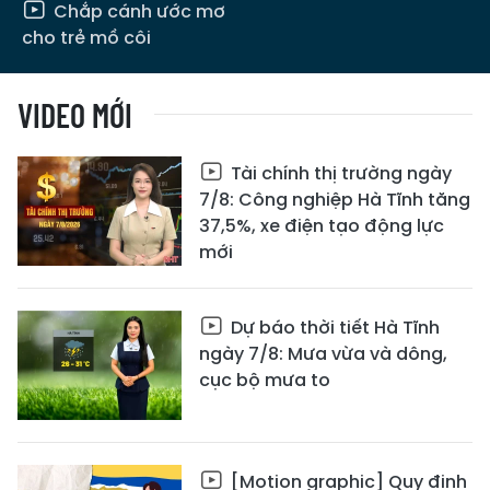
Chắp cánh ước mơ
cho trẻ mồ côi
VIDEO MỚI
Tài chính thị trường ngày
7/8: Công nghiệp Hà Tĩnh tăng
37,5%, xe điện tạo động lực
mới
Dự báo thời tiết Hà Tĩnh
ngày 7/8: Mưa vừa và dông,
cục bộ mưa to
[Motion graphic] Quy định