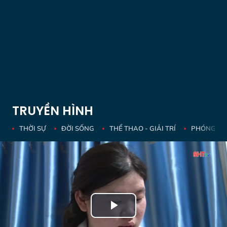
TRUYỀN HÌNH
THỜI SỰ
ĐỜI SỐNG
THỂ THAO - GIẢI TRÍ
PHÓNG SỰ 
Play