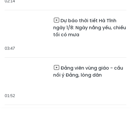
02:14
Dự báo thời tiết Hà Tĩnh
ngày 1/8: Ngày nắng yếu, chiều
tối có mưa
03:47
Đảng viên vùng giáo - cầu
nối ý Đảng, lòng dân
01:52
Đoàn công tác Ban Chỉ
đạo Phòng không nhân dân
Tin mới
Emagazine
Truyền hình
Podcast
Trung ương làm việc tại Hà