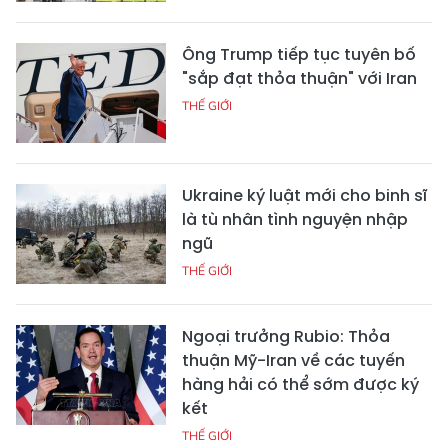
Ông Trump tiếp tục tuyên bố
"sắp đạt thỏa thuận" với Iran
THẾ GIỚI
Ukraine ký luật mới cho binh sĩ
là tù nhân tình nguyện nhập
ngũ
THẾ GIỚI
Ngoại trưởng Rubio: Thỏa
thuận Mỹ-Iran về các tuyến
hàng hải có thể sớm được ký
kết
THẾ GIỚI