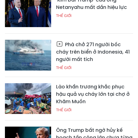
Netanyahu mất dần hiệu lực
THẾ GIỚI
Phà chở 271 người bốc
cháy trên biển ở Indonesia, 41
người mất tích
THẾ GIỚI
Lào khẩn trương khắc phục
hậu quả vụ cháy lớn tại chợ ở
Khăm Muồn
THẾ GIỚI
Ông Trump bất ngờ hủy kế
hoạch tấn công lớn chưa từng