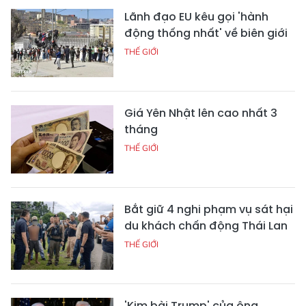
Lãnh đạo EU kêu gọi 'hành
động thống nhất' về biên giới
THẾ GIỚI
Giá Yên Nhật lên cao nhất 3
tháng
THẾ GIỚI
Bắt giữ 4 nghi phạm vụ sát hại
du khách chấn động Thái Lan
THẾ GIỚI
'Kim bài Trump' của ông