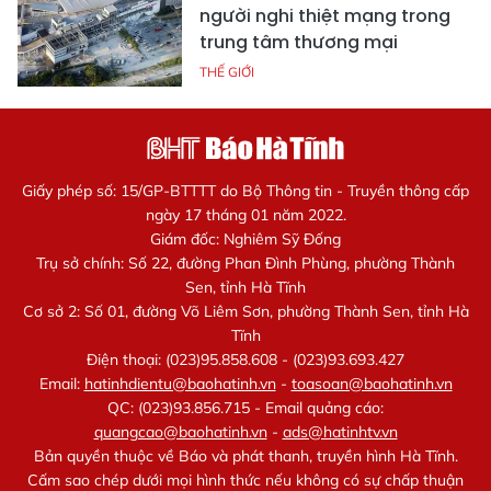
người nghi thiệt mạng trong
trung tâm thương mại
THẾ GIỚI
Giấy phép số: 15/GP-BTTTT do Bộ Thông tin - Truyền thông cấp
ngày 17 tháng 01 năm 2022.
Giám đốc: Nghiêm Sỹ Đống
Trụ sở chính: Số 22, đường Phan Đình Phùng, phường Thành
Sen, tỉnh Hà Tĩnh
Cơ sở 2: Số 01, đường Võ Liêm Sơn, phường Thành Sen, tỉnh Hà
Tĩnh
Điện thoại: (023)95.858.608 - (023)93.693.427
Email:
hatinhdientu@baohatinh.vn
-
toasoan@baohatinh.vn
QC: (023)93.856.715 - Email quảng cáo:
quangcao@baohatinh.vn
-
ads@hatinhtv.vn
Bản quyền thuộc về Báo và phát thanh, truyền hình Hà Tĩnh.
Cấm sao chép dưới mọi hình thức nếu không có sự chấp thuận