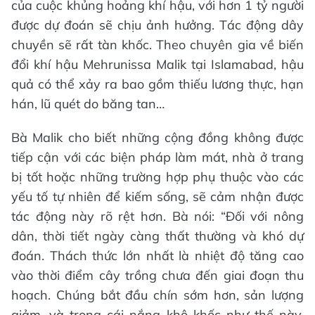
của cuộc khủng hoảng khí hậu, với hơn 1 tỷ người
được dự đoán sẽ chịu ảnh hưởng. Tác động dây
chuyền sẽ rất tàn khốc. Theo chuyên gia về biến
đổi khí hậu Mehrunissa Malik tại Islamabad, hậu
quả có thể xảy ra bao gồm thiếu lương thực, hạn
hán, lũ quét do băng tan…
Bà Malik cho biết những cộng đồng không được
tiếp cận với các biện pháp làm mát, nhà ở trang
bị tốt hoặc những trường hợp phụ thuộc vào các
yếu tố tự nhiên để kiếm sống, sẽ cảm nhận được
tác động này rõ rệt hơn. Bà nói: “Đối với nông
dân, thời tiết ngày càng thất thường và khó dự
đoán. Thách thức lớn nhất là nhiệt độ tăng cao
vào thời điểm cây trồng chưa đến giai đoạn thu
hoạch. Chúng bắt đầu chín sớm hơn, sản lượng
giảm, và trong cái nắng khô khốc như thế này,