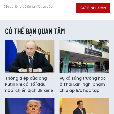
Xin vui lòng gõ tiếng Việt có dấu
GỬI BÌNH LUẬN
CÓ THỂ BẠN QUAN TÂM
Thông điệp của ông
Vụ xả súng trường học
Putin khi cải tổ 'đầu
ở Thái Lan: Nghi phạm
não' chiến dịch Ukraine
chịu áp lực học tập