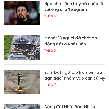
Nga phát lệnh truy nã quốc tế
với ông chủ Telegram
THẾ GIỚI
Ít nhất 13 người đã chết do
động đất ở Nhật Bản
THẾ GIỚI
Iran "bất ngờ tập kích tên lửa
đạn đạo" nhằm vào căn cứ Mỹ
THẾ GIỚI
Động đất Nhật Bản: Nhiều