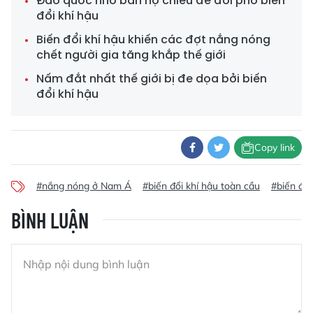
Đảo quốc nhỏ bán hộ chiếu để đối phó biến
đổi khí hậu
Biến đổi khí hậu khiến các đợt nắng nóng
chết người gia tăng khắp thế giới
Nấm đắt nhất thế giới bị đe dọa bởi biến
đổi khí hậu
Copy link
#nắng nóng ở Nam Á
#biến đổi khí hậu toàn cầu
#biến đổi
BÌNH LUẬN