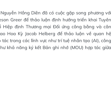
 Nguyễn Hồng Diên đã có cuộc gặp song phương vớ
son Greer để thảo luận định hướng triển khai Tuyê
ổ Hiệp định Thương mại Đối ứng công bằng và câ
iao Hoa Kỳ Jacob Helberg để thảo luận về quan h
ác trong các lĩnh vực như trí tuệ nhân tạo (AI), côn
như khả năng ký kết Bản ghi nhớ (MOU) hợp tác giữ