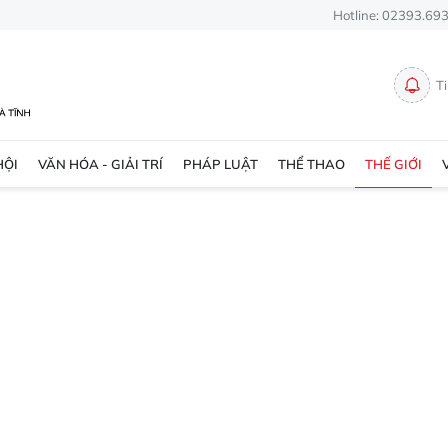
Hotline: 02393.69
T
HỘI
VĂN HÓA - GIẢI TRÍ
PHÁP LUẬT
THỂ THAO
THẾ GIỚI