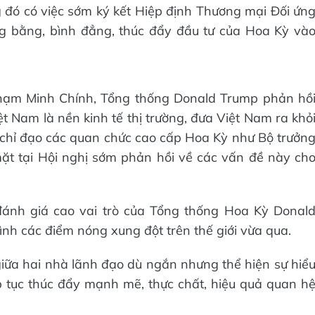
ng đó có việc sớm ký kết Hiệp định Thương mại Đối ứn
g bằng, bình đẳng, thúc đẩy đầu tư của Hoa Kỳ và
hạm Minh Chính, Tổng thống Donald Trump phản hồ
t Nam là nền kinh tế thị trường, đưa Việt Nam ra khỏ
 chỉ đạo các quan chức cao cấp Hoa Kỳ như Bộ trưởn
ặt tại Hội nghị sớm phản hồi về các vấn đề này ch
đánh giá cao vai trò của Tổng thống Hoa Kỳ Donal
ình các điểm nóng xung đột trên thế giới vừa qua.
ữa hai nhà lãnh đạo dù ngắn nhưng thể hiện sự hiể
ếp tục thúc đẩy mạnh mẽ, thực chất, hiệu quả quan h