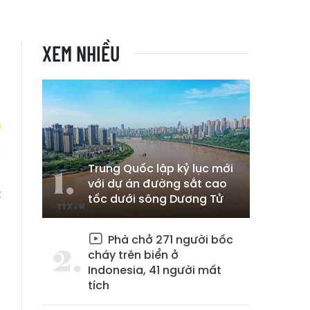
XEM NHIỀU
Trung Quốc lập kỷ lục mới
ì
với dự án đường sắt cao
t
tốc dưới sông Dương Tử
Phà chở 271 người bốc
cháy trên biển ở
Indonesia, 41 người mất
tích