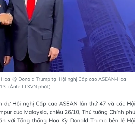
 Hoa Kỳ Donald Trump tại Hội nghị Cấp cao ASEAN-Hoa
 13. (Ảnh: TTXVN phát)
m dự Hội nghị Cấp cao ASEAN lần thứ 47 và các Hộ
umpur của Malaysia, chiều 26/10, Thủ tướng Chính ph
ắn với Tổng thống Hoa Kỳ Donald Trump bên lề Hộ