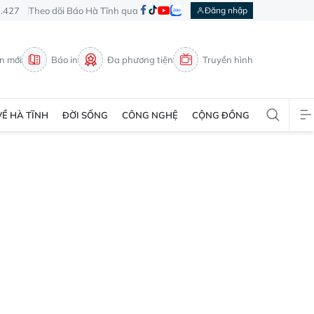
3.427
Theo dõi Báo Hà Tĩnh qua
Đăng nhập
in mới
Báo in
Đa phương tiện
Truyền hình
VỀ HÀ TĨNH
ĐỜI SỐNG
CÔNG NGHỆ
CỘNG ĐỒNG