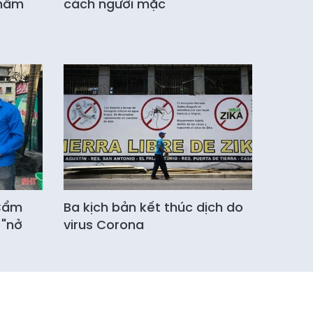
phẩm
cách người mặc
 Cẩm
Ba kịch bản kết thúc dịch do
 "nở
virus Corona