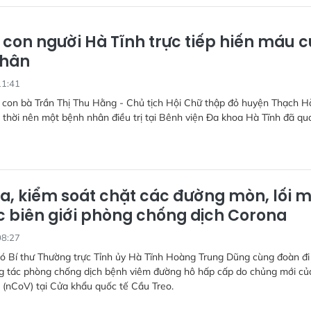
 con người Hà Tĩnh trực tiếp hiến máu 
nhân
11:41
 con bà Trần Thị Thu Hằng - Chủ tịch Hội Chữ thập đỏ huyện Thạch H
 thời nên một bệnh nhân điều trị tại Bênh viện Đa khoa Hà Tĩnh đã qu
ra, kiểm soát chặt các đường mòn, lối 
c biên giới phòng chống dịch Corona
08:27
hó Bí thư Thường trực Tỉnh ủy Hà Tĩnh Hoàng Trung Dũng cùng đoàn đi
ng tác phòng chống dịch bệnh viêm đường hô hấp cấp do chủng mới củ
 (nCoV) tại Cửa khẩu quốc tế Cầu Treo.