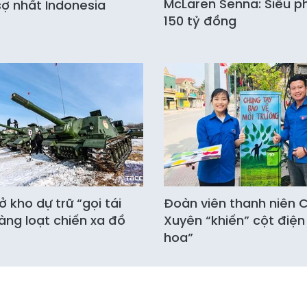
McLaren Senna: Siêu 
ợ nhất Indonesia
150 tỷ đồng
 kho dự trữ “gọi tái
Đoàn viên thanh niên
àng loạt chiến xa đồ
Xuyên “khiến” cột điện
hoa”