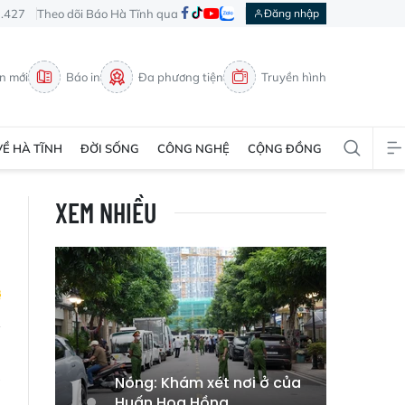
3.427
Theo dõi Báo Hà Tĩnh qua
Đăng nhập
in mới
Báo in
Đa phương tiện
Truyền hình
VỀ HÀ TĨNH
ĐỜI SỐNG
CÔNG NGHỆ
CỘNG ĐỒNG
XEM NHIỀU
h
a
Nóng: Khám xét nơi ở của
Huấn Hoa Hồng