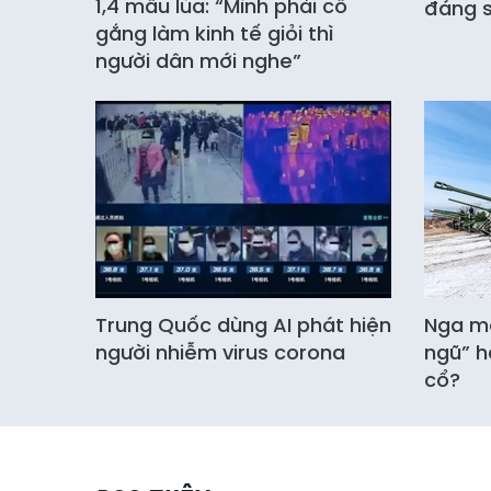
1,4 mẫu lúa: “Mình phải cố
đáng s
gắng làm kinh tế giỏi thì
người dân mới nghe”
Trung Quốc dùng AI phát hiện
Nga mở
người nhiễm virus corona
ngũ” h
cổ?