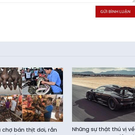
GỬI BÌNH LUẬN
Những sự thật thú vị về
chợ bán thịt dơi, rắn