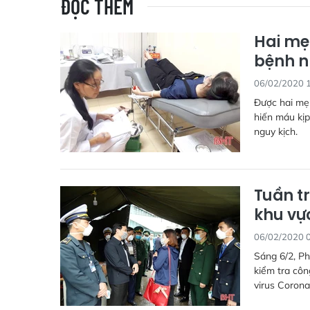
ĐỌC THÊM
Hai mẹ
bệnh 
06/02/2020 
Được hai mẹ
hiến máu kịp
nguy kịch.
Tuần t
khu vự
06/02/2020 
Sáng 6/2, P
kiểm tra cô
virus Corona