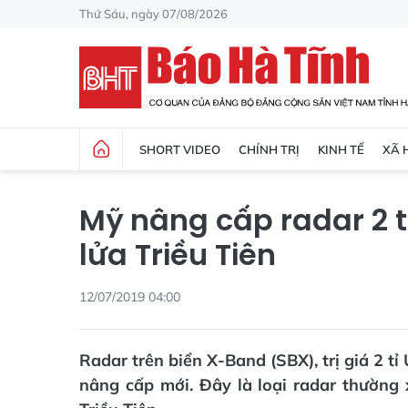
Thứ Sáu, ngày 07/08/2026
SHORT VIDEO
CHÍNH TRỊ
KINH TẾ
XÃ 
Mỹ nâng cấp radar 2 t
lửa Triều Tiên
12/07/2019 04:00
Radar trên biển X-Band (SBX), trị giá 2 t
nâng cấp mới. Đây là loại radar thường 