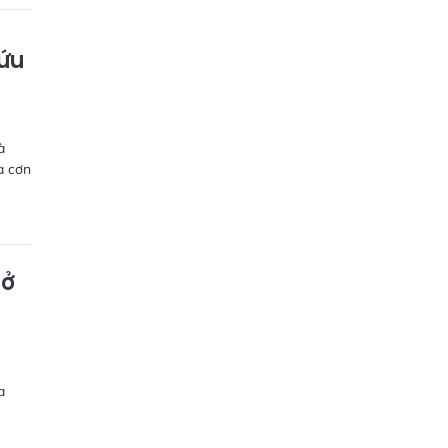
cứu
à
a cơn
mở
a