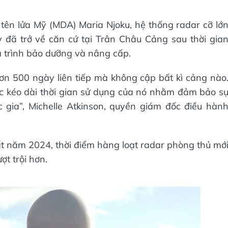
ên lửa Mỹ (MDA) Maria Njoku, hệ thống radar cỡ lớ
 đã trở về căn cứ tại Trân Châu Cảng sau thời gia
á trình bảo dưỡng và nâng cấp.
 hơn 500 ngày liên tiếp mà không cập bất kì cảng nào
ục kéo dài thời gian sử dụng của nó nhằm đảm bảo s
gia”, Michelle Atkinson, quyền giám đốc điều hàn
t năm 2024, thời điểm hàng loạt radar phòng thủ mớ
t trội hơn.