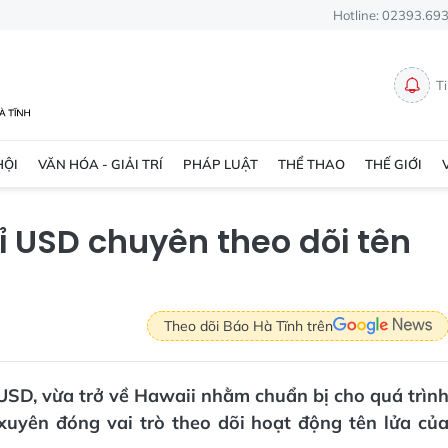
Hotline: 02393.69
T
HỘI
VĂN HÓA - GIẢI TRÍ
PHÁP LUẬT
THỂ THAO
THẾ GIỚI
ỉ USD chuyên theo dõi tên
Theo dõi Báo Hà Tĩnh trên
ỉ USD, vừa trở về Hawaii nhằm chuẩn bị cho quá trìn
xuyên đóng vai trò theo dõi hoạt động tên lửa củ