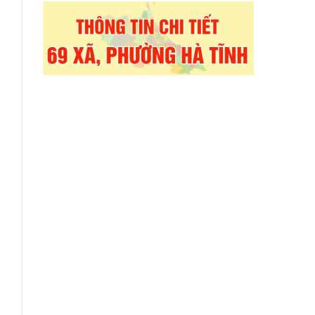
à
a
ệ