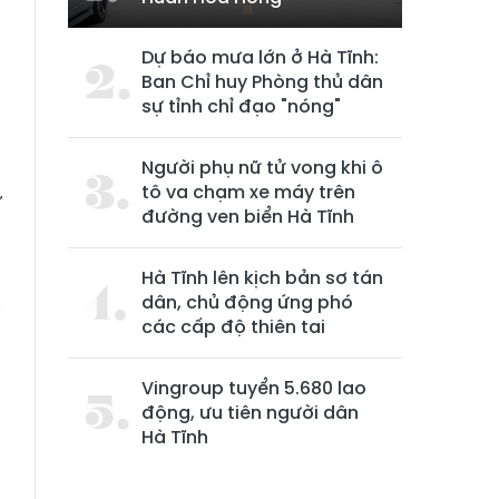
n
Dự báo mưa lớn ở Hà Tĩnh:
Ban Chỉ huy Phòng thủ dân
n
sự tỉnh chỉ đạo "nóng"
Người phụ nữ tử vong khi ô
.
tô va chạm xe máy trên
ự
đường ven biển Hà Tĩnh
h
Hà Tĩnh lên kịch bản sơ tán
dân, chủ động ứng phó
i
các cấp độ thiên tai
Vingroup tuyển 5.680 lao
động, ưu tiên người dân
Hà Tĩnh