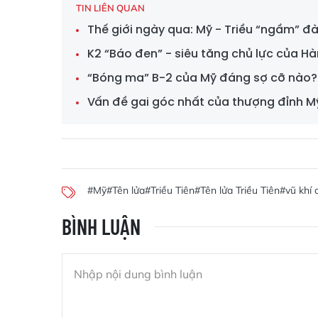
TIN LIÊN QUAN
Thế giới ngày qua: Mỹ - Triều “ngầm” đ
K2 “Báo đen” - siêu tăng chủ lực của H
“Bóng ma” B-2 của Mỹ đáng sợ cỡ nào?
Vấn đề gai góc nhất của thượng đỉnh Mỹ 
#Mỹ
#Tên lửa
#Triều Tiên
#Tên lửa Triều Tiên
#vũ khí
BÌNH LUẬN