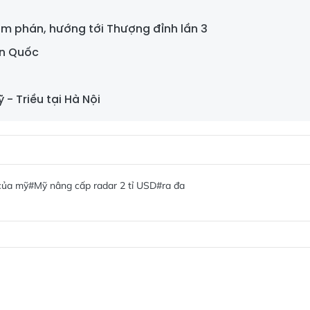
àm phán, hướng tới Thượng đỉnh lần 3
àn Quốc
- Triều tại Hà Nội
 của mỹ
#Mỹ nâng cấp radar 2 tỉ USD
#ra đa