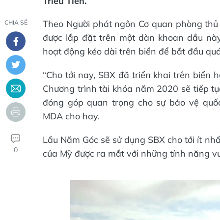
Triều Tiên.
Theo Người phát ngôn Cơ quan phòng thủ t
CHIA SẺ
được lắp đặt trên một dàn khoan dầu này
hoạt động kéo dài trên biển để bắt đầu qu
“Cho tới nay, SBX đã triển khai trên biển
Chương trình tài khóa năm 2020 sẽ tiếp t
đóng góp quan trọng cho sự bảo vệ quốc 
MDA cho hay.
Lầu Năm Góc sẽ sử dụng SBX cho tới ít nhấ
0
của Mỹ được ra mắt với những tính năng vượ