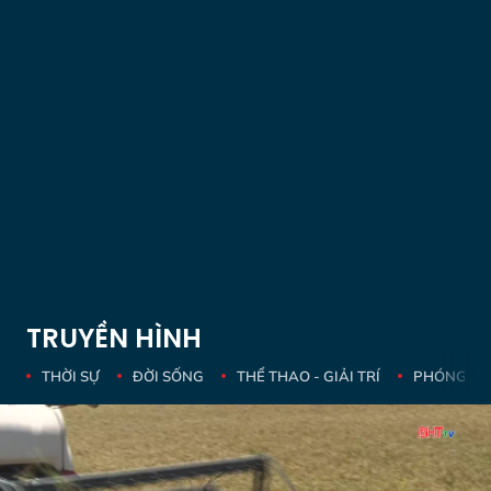
TRUYỀN HÌNH
THỜI SỰ
ĐỜI SỐNG
THỂ THAO - GIẢI TRÍ
PHÓNG SỰ 