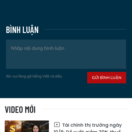
BÌNH LUẬN
Xin vui lòng gõ tiếng Việt có dấu
GỬI BÌNH LUẬN
VIDEO MỚI
Tài chính thị trường ngày