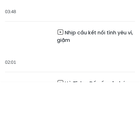
03:48
Nhịp cầu kết nối tình yêu ví,
giặm
02:01
Hà Tĩnh – Dấu ấn văn hóa
qua thời gian
Tin mới
Emagazine
Truyền hình
Podcast
01:59
[Motion Graphic] Hà Tĩnh -