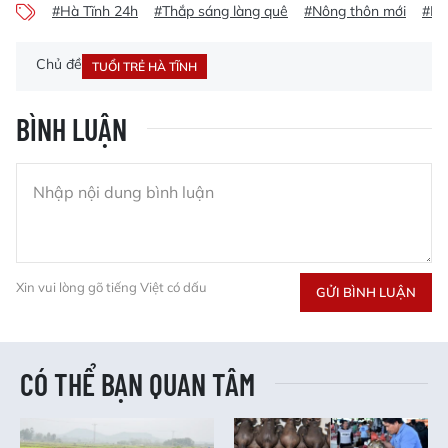
#Hà Tĩnh 24h
#Thắp sáng làng quê
#Nông thôn mới
#Kỳ
Chủ đề
TUỔI TRẺ HÀ TĨNH
BÌNH LUẬN
Xin vui lòng gõ tiếng Việt có dấu
GỬI BÌNH LUẬN
CÓ THỂ BẠN QUAN TÂM