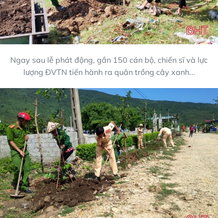
Ngay sau lễ phát động, gần 150 cán bộ, chiến sĩ và lực
lượng ĐVTN tiến hành ra quân trồng cây xanh...