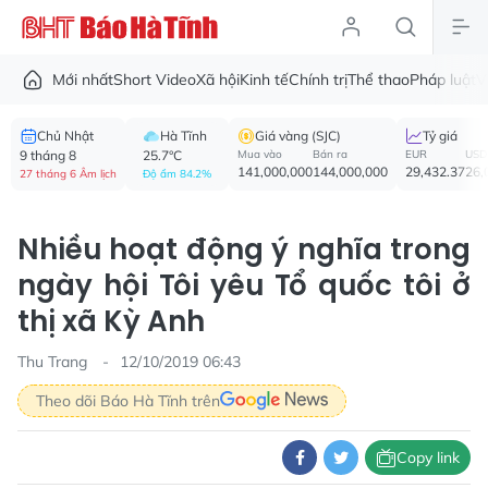
Mới nhất
Short Video
Xã hội
Kinh tế
Chính trị
Thể thao
Pháp luật
V
Chủ Nhật
Hà Tĩnh
Giá vàng (SJC)
Tỷ giá
9 tháng 8
25.7°C
Mua vào
Bán ra
EUR
USD
141,000,000
144,000,000
29,432.37
26,
27 tháng 6 Âm lịch
Độ ẩm 84.2%
Nhiều hoạt động ý nghĩa trong
ngày hội Tôi yêu Tổ quốc tôi ở
thị xã Kỳ Anh
Thu Trang
12/10/2019 06:43
Theo dõi Báo Hà Tĩnh trên
Copy link