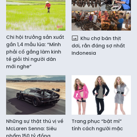
Chi hội trưởng sản xuất
Khu chợ bán thịt
gần 1,4 mẫu lúa: “Mình
dơi, rắn đáng sợ nhất
phải cố gắng làm kinh
Indonesia
tế giỏi thì người dân
mới nghe”
Những sự thật thú vị về
Trang phục “bật mí”
McLaren Senna: Siêu
tính cách người mặc
phẩm 150 tỷ đồng