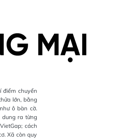
hí điểm chuyển
thửa lớn, bằng
như ô bàn cờ.
 dung ra từng
 VietGap; cách
cơ. Xã còn quy