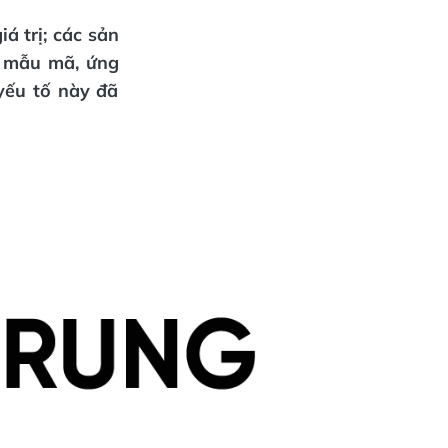
á trị; các sản
, mẫu mã, ứng
yếu tố này đã