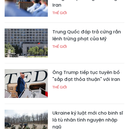
Iran
THẾ GIỚI
Trung Quốc đáp trả cứng rắn
lệnh trừng phạt của Mỹ
THẾ GIỚI
Ông Trump tiếp tục tuyên bố
"sắp đạt thỏa thuận" với Iran
THẾ GIỚI
Ukraine ký luật mới cho binh sĩ
là tù nhân tình nguyện nhập
ngũ