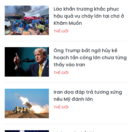
Lào khẩn trương khắc phục
hậu quả vụ cháy lớn tại chợ ở
Khăm Muồn
THẾ GIỚI
Ông Trump bất ngờ hủy kế
hoạch tấn công lớn chưa từng
thấy vào Iran
THẾ GIỚI
Iran dọa đáp trả tương xứng
nếu Mỹ đánh lớn
THẾ GIỚI