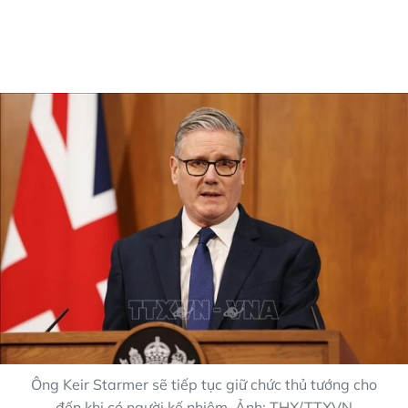
Ông Keir Starmer sẽ tiếp tục giữ chức thủ tướng cho
đến khi có người kế nhiệm. Ảnh: THX/TTXVN