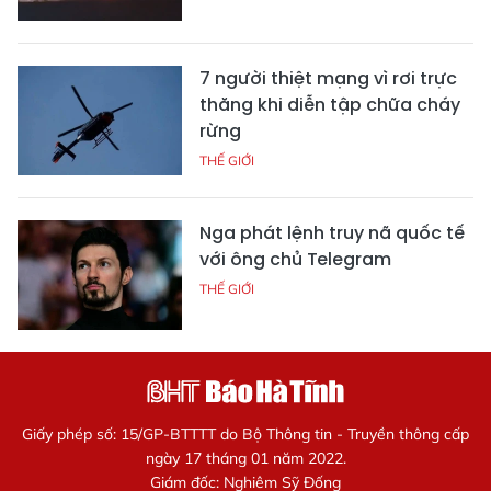
7 người thiệt mạng vì rơi trực
thăng khi diễn tập chữa cháy
rừng
THẾ GIỚI
Nga phát lệnh truy nã quốc tế
với ông chủ Telegram
THẾ GIỚI
Giấy phép số: 15/GP-BTTTT do Bộ Thông tin - Truyền thông cấp
ngày 17 tháng 01 năm 2022.
Giám đốc: Nghiêm Sỹ Đống