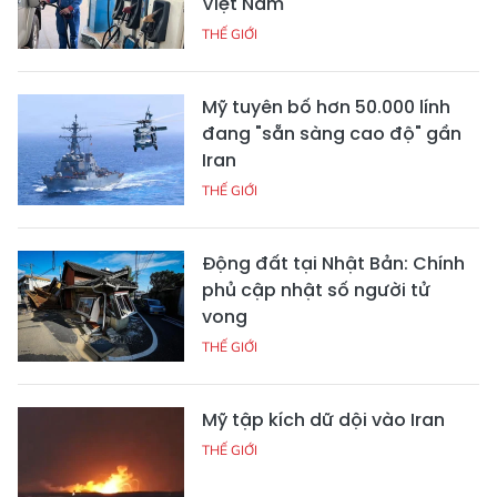
Việt Nam
THẾ GIỚI
Mỹ tuyên bố hơn 50.000 lính
đang "sẵn sàng cao độ" gần
Iran
THẾ GIỚI
Động đất tại Nhật Bản: Chính
phủ cập nhật số người tử
vong
THẾ GIỚI
Mỹ tập kích dữ dội vào Iran
THẾ GIỚI