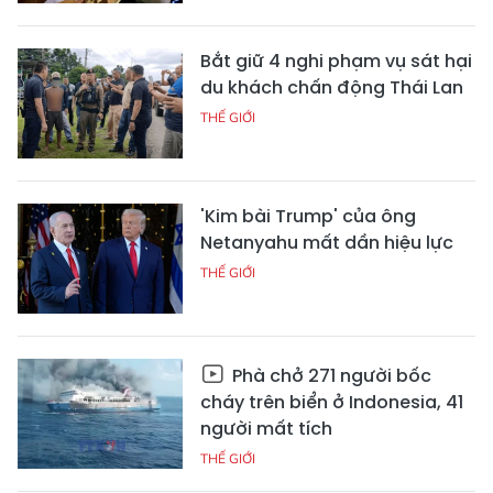
Bắt giữ 4 nghi phạm vụ sát hại
du khách chấn động Thái Lan
THẾ GIỚI
'Kim bài Trump' của ông
Netanyahu mất dần hiệu lực
THẾ GIỚI
Phà chở 271 người bốc
cháy trên biển ở Indonesia, 41
người mất tích
THẾ GIỚI