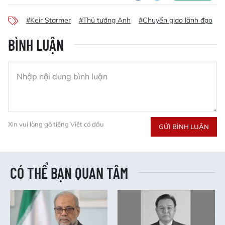
#Keir Starmer
#Thủ tướng Anh
#Chuyển giao lãnh đạo
#
BÌNH LUẬN
Xin vui lòng gõ tiếng Việt có dấu
GỬI BÌNH LUẬN
CÓ THỂ BẠN QUAN TÂM