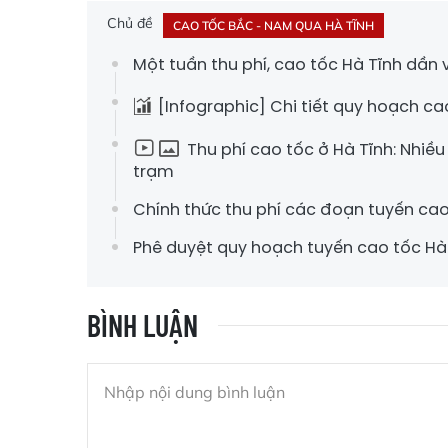
Chủ đề
CAO TỐC BẮC - NAM QUA HÀ TĨNH
Một tuần thu phí, cao tốc Hà Tĩnh dần v
[Infographic] Chi tiết quy hoạch ca
Thu phí cao tốc ở Hà Tĩnh: Nhiê
trạm
Chính thức thu phí các đoạn tuyến ca
Phê duyệt quy hoạch tuyến cao tốc Hà
BÌNH LUẬN