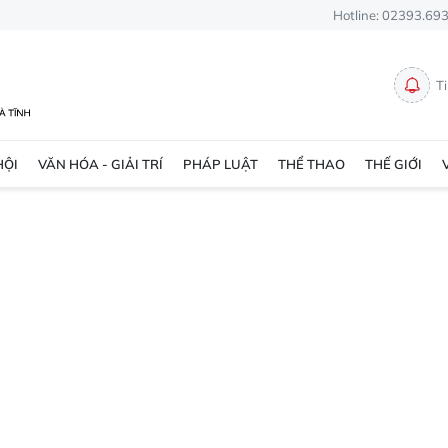
Hotline: 02393.69
T
HỘI
VĂN HÓA - GIẢI TRÍ
PHÁP LUẬT
THỂ THAO
THẾ GIỚI