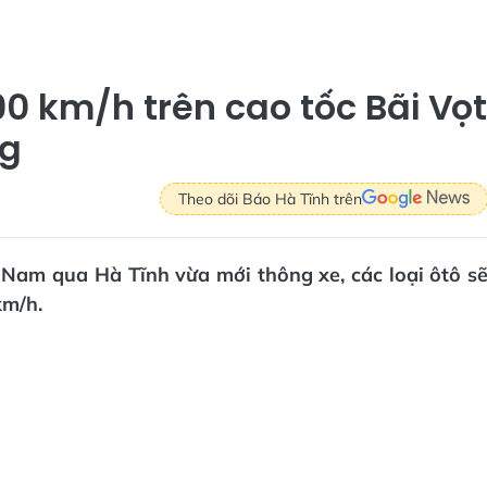
90 km/h trên cao tốc Bãi Vọt
ng
Theo dõi Báo Hà Tĩnh trên
 Nam qua Hà Tĩnh vừa mới thông xe, các loại ôtô s
km/h.