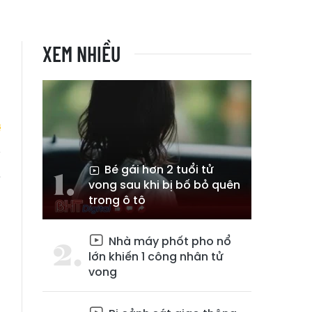
XEM NHIỀU
Bé gái hơn 2 tuổi tử
ẽ
vong sau khi bị bố bỏ quên
trong ô tô
Nhà máy phốt pho nổ
lớn khiến 1 công nhân tử
vong