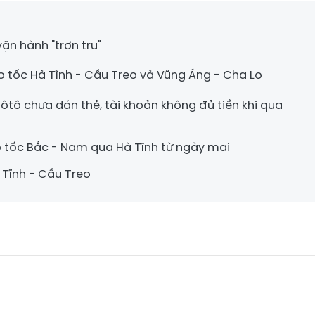
ận hành "trơn tru"
o tốc Hà Tĩnh - Cầu Treo và Vũng Áng - Cha Lo
̀u ôtô chưa dán thẻ, tài khoản không đủ tiền khi qua
o tốc Bắc - Nam qua Hà Tĩnh từ ngày mai
 Tĩnh - Cầu Treo