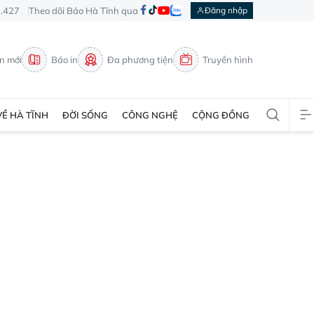
3.427
Theo dõi Báo Hà Tĩnh qua
Đăng nhập
in mới
Báo in
Đa phương tiện
Truyền hình
VỀ HÀ TĨNH
ĐỜI SỐNG
CÔNG NGHỆ
CỘNG ĐỒNG