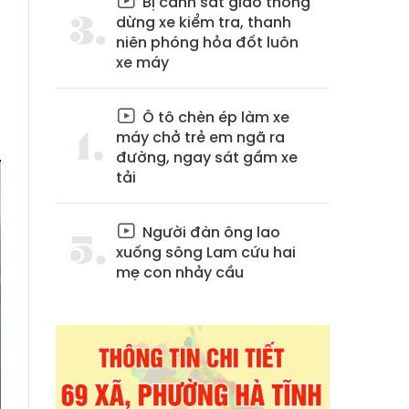
Bị cảnh sát giao thông
dừng xe kiểm tra, thanh
niên phóng hỏa đốt luôn
xe máy
Ô tô chèn ép làm xe
máy chở trẻ em ngã ra
đường, ngay sát gầm xe
tải
Người đàn ông lao
xuống sông Lam cứu hai
mẹ con nhảy cầu