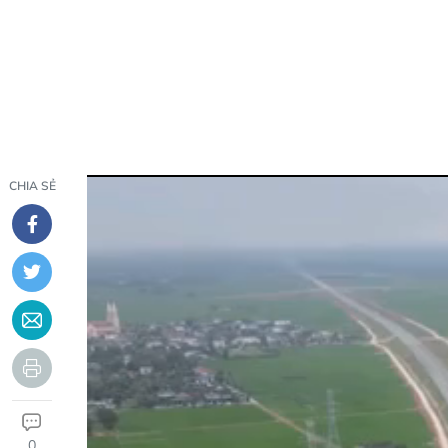
CHIA SẺ
0