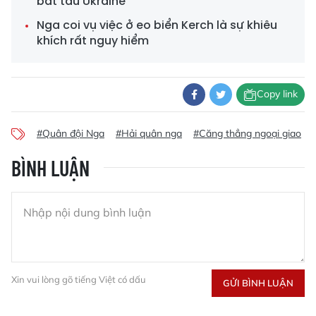
bắt tàu Ukraine
Nga coi vụ việc ở eo biển Kerch là sự khiêu
khích rất nguy hiểm
Copy link
#Quân đội Nga
#Hải quân nga
#Căng thẳng ngoại giao
BÌNH LUẬN
Xin vui lòng gõ tiếng Việt có dấu
GỬI BÌNH LUẬN