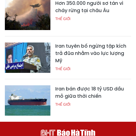
Hơn 350.000 người sơ tán vì
cháy rừng tại châu Âu
THẾ GIỚI
Iran tuyên bố ngừng tập kích
trả đũa nhằm vào lực lượng
Mỹ
THẾ GIỚI
Iran bán được 18 tỷ USD dầu
mỏ giữa thời chiến
THẾ GIỚI