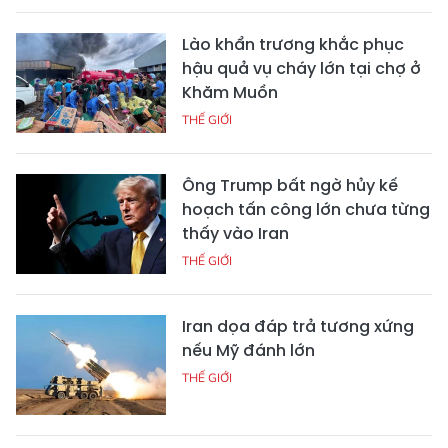
Lào khẩn trương khắc phục
hậu quả vụ cháy lớn tại chợ ở
Khăm Muồn
THẾ GIỚI
Ông Trump bất ngờ hủy kế
hoạch tấn công lớn chưa từng
thấy vào Iran
THẾ GIỚI
Iran dọa đáp trả tương xứng
nếu Mỹ đánh lớn
THẾ GIỚI