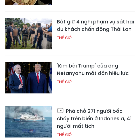
Bắt giữ 4 nghi phạm vụ sát hại
du khách chấn động Thái Lan
THẾ GIỚI
'Kim bài Trump' của ông
Netanyahu mất dần hiệu lực
THẾ GIỚI
Phà chở 271 người bốc
cháy trên biển ở Indonesia, 41
người mất tích
THẾ GIỚI