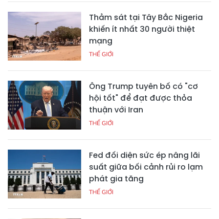
Thảm sát tại Tây Bắc Nigeria
khiến ít nhất 30 người thiệt
mạng
THẾ GIỚI
Ông Trump tuyên bố có "cơ
hội tốt" để đạt được thỏa
thuận với Iran
THẾ GIỚI
Fed đối diện sức ép nâng lãi
suất giữa bối cảnh rủi ro lạm
phát gia tăng
THẾ GIỚI