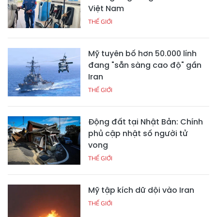
Việt Nam
THẾ GIỚI
Mỹ tuyên bố hơn 50.000 lính
đang "sẵn sàng cao độ" gần
Iran
THẾ GIỚI
Động đất tại Nhật Bản: Chính
phủ cập nhật số người tử
vong
THẾ GIỚI
Mỹ tập kích dữ dội vào Iran
THẾ GIỚI