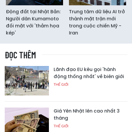
Động đất tại Nhật Bản:
Trung tâm dữ liệu AI trở
Người dân Kumamoto
thành mặt trận mới
đối mặt với 'thảm họa
trong cuộc chiến Mỹ -
kép'
Iran
ĐỌC THÊM
Lãnh đạo EU kêu gọi 'hành
động thống nhất' về biên giới
THẾ GIỚI
Giá Yên Nhật lên cao nhất 3
tháng
THẾ GIỚI