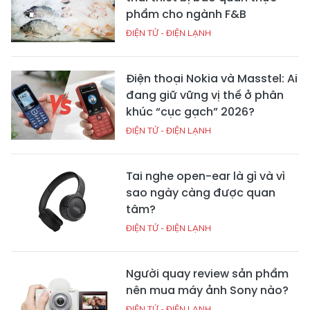
phẩm cho ngành F&B
ĐIỆN TỬ - ĐIỆN LẠNH
Điện thoại Nokia và Masstel: Ai
đang giữ vững vị thế ở phân
khúc “cục gạch” 2026?
ĐIỆN TỬ - ĐIỆN LẠNH
Tai nghe open-ear là gì và vì
sao ngày càng được quan
tâm?
ĐIỆN TỬ - ĐIỆN LẠNH
Người quay review sản phẩm
nên mua máy ảnh Sony nào?
ĐIỆN TỬ - ĐIỆN LẠNH