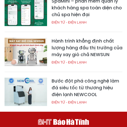
SpaMini – phần mềm quản lý
khách hàng spa toàn diện cho
chủ spa hiện đại
ĐIỆN TỬ - ĐIỆN LẠNH
Hành trình khẳng định chất
lượng hàng đầu thị trường của
máy xay giò chả NEWSUN
ĐIỆN TỬ - ĐIỆN LẠNH
Bước đột phá công nghệ làm
đá siêu tốc từ thương hiệu
điện lạnh NEWCOOL
ĐIỆN TỬ - ĐIỆN LẠNH