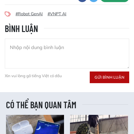
#Robot GenAI
#VNPT AI
BÌNH LUẬN
Xin vui lòng gõ tiếng Việt có dấu
GỬI BÌNH LUẬN
CÓ THỂ BẠN QUAN TÂM