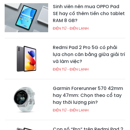
Sinh viên nên mua OPPO Pad
SE hay cố thêm tiền cho tablet
RAM 8 GB?
ĐIỆN TỬ - ĐIỆN LẠNH
Redmi Pad 2 Pro 5G có phải
lựa chọn cân bằng giữa giải trí
và làm việc?
ĐIỆN TỬ - ĐIỆN LẠNH
Garmin Forerunner 570 42mm
hay 47mm: Chọn theo cổ tay
hay thời lượng pin?
ĐIỆN TỬ - ĐIỆN LẠNH
Con số “Pro” trên Redmi Pad 2