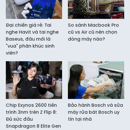
Đại chiến giá rẻ: Tai
So sánh Macbook Pro
nghe Havit và tai nghe
cũ vs Air cũ nên chọn
Baseus, đâu mới là
dòng máy nào?
"vua" phân khúc sinh
viên?
Chip Exynos 2600 tiến
Bảo hành Bosch và sửa
trình 3nm trên Z Flip 8:
máy rửa bát Bosch uy
Đủ sức đấu
tín tại nhà
Snapdragon 8 Elite Gen