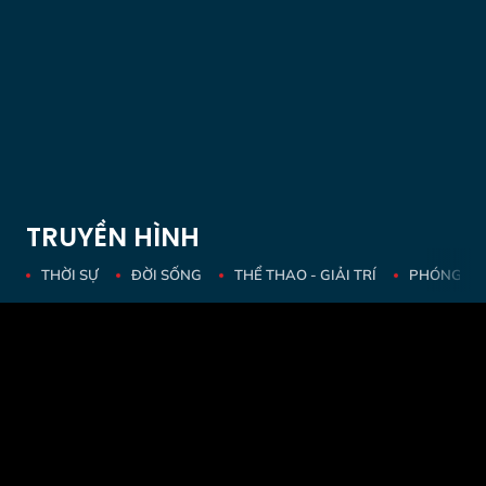
TRUYỀN HÌNH
THỜI SỰ
ĐỜI SỐNG
THỂ THAO - GIẢI TRÍ
PHÓNG SỰ 