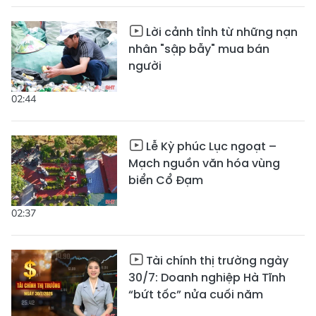
Lời cảnh tỉnh từ những nạn
nhân "sập bẫy" mua bán
người
02:44
Lễ Kỳ phúc Lục ngoạt –
Mạch nguồn văn hóa vùng
biển Cổ Đạm
02:37
Tài chính thị trường ngày
30/7: Doanh nghiệp Hà Tĩnh
“bứt tốc” nửa cuối năm