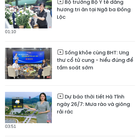
Bộ trưởng Bộ Y tế dâng
hương tri ân tại Ngã ba Đồng
Lộc
01:10
Sống khỏe cùng BHT: Ung
thư cổ tử cung - hiểu đúng để
tầm soát sớm
Dự báo thời tiết Hà Tĩnh
ngày 26/7: Mưa rào và giông
rải rác
03:51