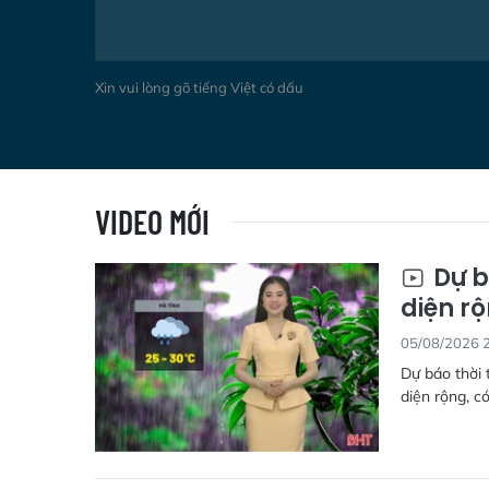
Xin vui lòng gõ tiếng Việt có dấu
VIDEO MỚI
Dự b
diện r
05/08/2026 
Dự báo thời 
diện rộng, có