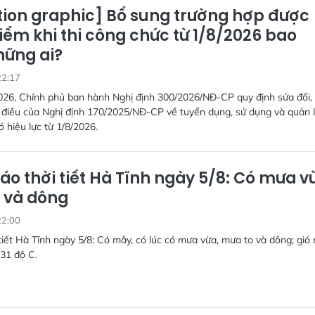
ion graphic] Bổ sung trường hợp được
iểm khi thi công chức từ 1/8/2026 bao
ững ai?
22:17
026, Chính phủ ban hành Nghị định 300/2026/NĐ-CP quy định sửa đổi,
 điều của Nghị định 170/2025/NĐ-CP về tuyển dụng, sử dụng và quản 
ó hiệu lực từ 1/8/2026.
áo thời tiết Hà Tĩnh ngày 5/8: Có mưa v
 và dông
22:00
tiết Hà Tĩnh ngày 5/8: Có mây, có lúc có mưa vừa, mưa to và dông; gió 
-31 độ C.