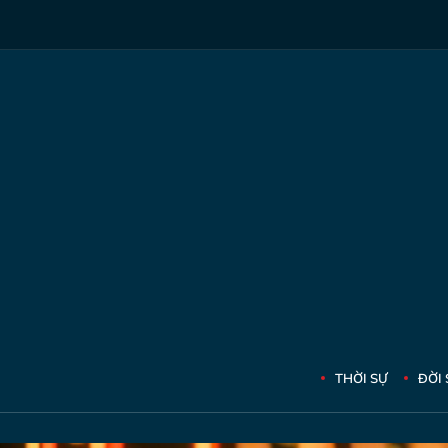
THỜI SỰ
ĐỜI