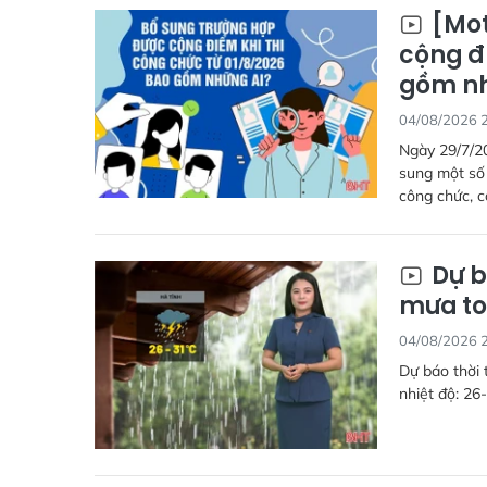
[Mot
cộng đ
gồm nh
04/08/2026 
Ngày 29/7/2
sung một số
công chức, c
Dự b
mưa to
04/08/2026 
Dự báo thời 
nhiệt độ: 26