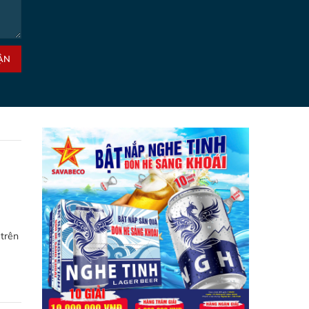
ẬN
 trên