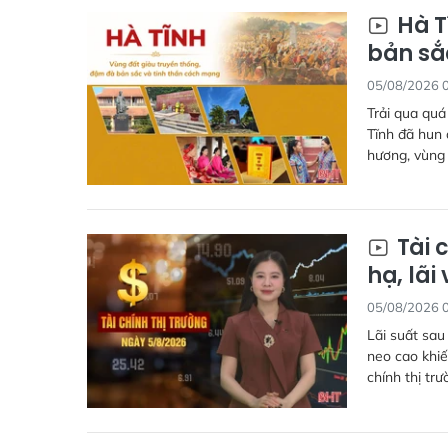
Hà T
bản sắ
05/08/2026 
Trải qua quá
Tĩnh đã hun 
hương, vùng 
Tài 
hạ, lã
05/08/2026 
Lãi suất sau
neo cao khiế
chính thị tr