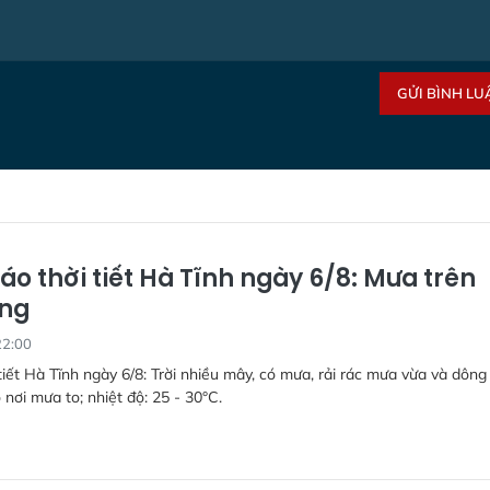
GỬI BÌNH LU
áo thời tiết Hà Tĩnh ngày 6/8: Mưa trên
ộng
22:00
tiết Hà Tĩnh ngày 6/8: Trời nhiều mây, có mưa, rải rác mưa vừa và dông
 nơi mưa to; nhiệt độ: 25 - 30°C.