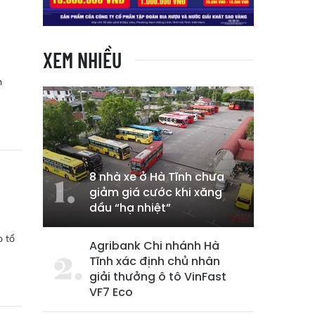
ú
XEM NHIỀU
n
8 nhà xe ở Hà Tĩnh chưa
giảm giá cước khi xăng
dầu “hạ nhiệt”
o tổ
Agribank Chi nhánh Hà
Tĩnh xác định chủ nhân
giải thưởng ô tô VinFast
VF7 Eco