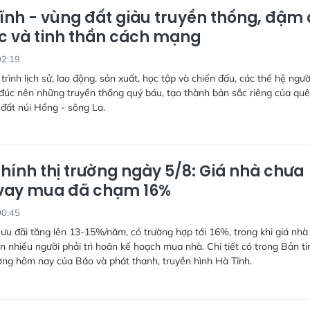
ĩnh - vùng đất giàu truyền thống, đậm
c và tinh thần cách mạng
02:19
 trình lịch sử, lao động, sản xuất, học tập và chiến đấu, các thế hệ ngư
đúc nên những truyền thống quý báu, tạo thành bản sắc riêng của quê
đất núi Hồng - sông La.
chính thị trường ngày 5/8: Giá nhà chưa
i vay mua đã chạm 16%
00:45
 ưu đãi tăng lên 13-15%/năm, có trường hợp tới 16%, trong khi giá nhà
n nhiều người phải trì hoãn kế hoạch mua nhà. Chi tiết có trong Bản ti
ường hôm nay của Báo và phát thanh, truyền hình Hà Tĩnh.