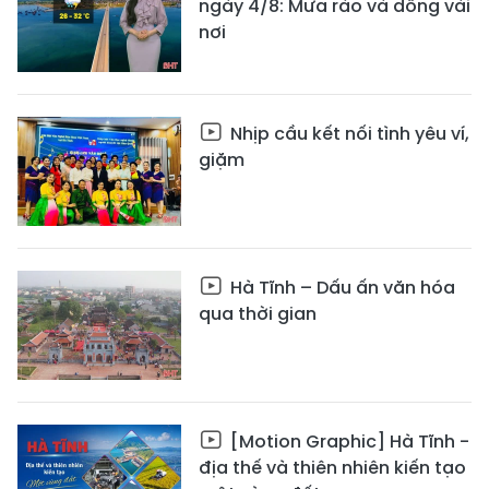
ngày 4/8: Mưa rào và dông vài
nơi
Nhịp cầu kết nối tình yêu ví,
giặm
Hà Tĩnh – Dấu ấn văn hóa
qua thời gian
[Motion Graphic] Hà Tĩnh -
địa thế và thiên nhiên kiến tạo