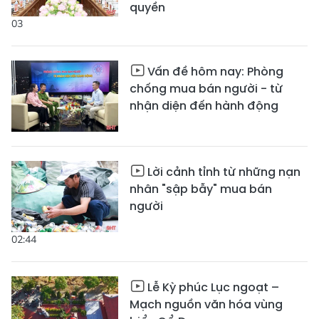
quyền
03
Vấn đề hôm nay: Phòng
chống mua bán người - từ
nhận diện đến hành động
Lời cảnh tỉnh từ những nạn
nhân "sập bẫy" mua bán
người
02:44
Lễ Kỳ phúc Lục ngoạt –
Mạch nguồn văn hóa vùng