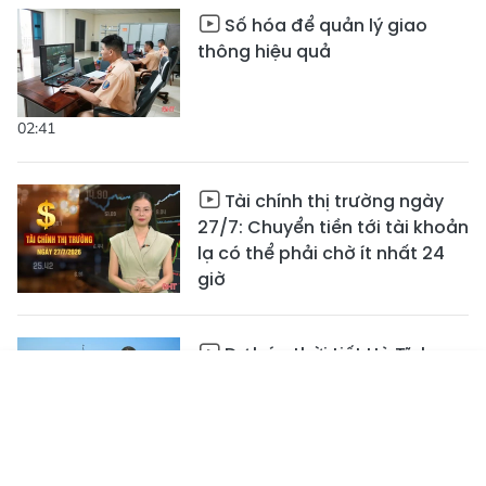
Số hóa để quản lý giao
thông hiệu quả
02:41
Tài chính thị trường ngày
27/7: Chuyển tiền tới tài khoản
lạ có thể phải chờ ít nhất 24
giờ
Dự báo thời tiết Hà Tĩnh
27/7: Ngày nắng, đêm mưa
rào vài nơi
Tin mới
Emagazine
Truyền hình
Podcast
04:25