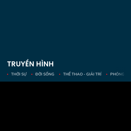
TRUYỀN HÌNH
THỜI SỰ
ĐỜI SỐNG
THỂ THAO - GIẢI TRÍ
PHÓNG SỰ 