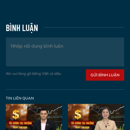
BÌNH LUẬN
Xin vui lòng gõ tiếng Việt có dấu
GỬI BÌNH LUẬN
TIN LIÊN QUAN