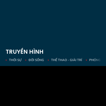
TRUYỀN HÌNH
THỜI SỰ
ĐỜI SỐNG
THỂ THAO - GIẢI TRÍ
PHÓNG SỰ 