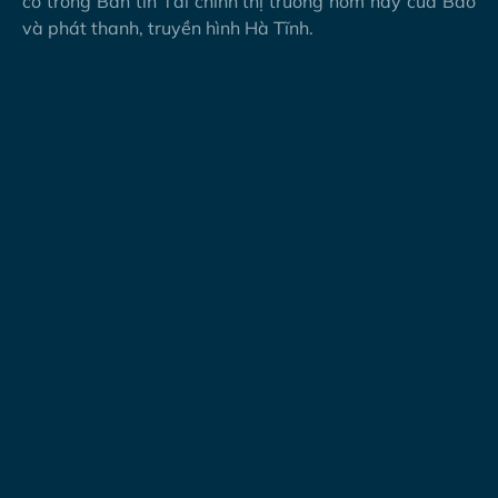
có trong Bản tin Tài chính thị trường hôm nay của Báo
và phát thanh, truyền hình Hà Tĩnh.