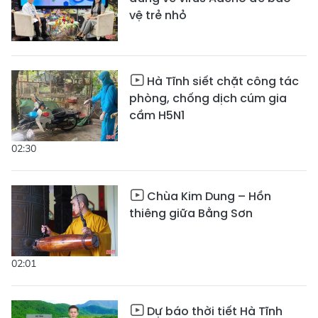
vệ trẻ nhỏ
Hà Tĩnh siết chặt công tác
phòng, chống dịch cúm gia
cầm H5N1
02:30
Chùa Kim Dung – Hồn
thiêng giữa Bằng Sơn
02:01
Dự báo thời tiết Hà Tĩnh