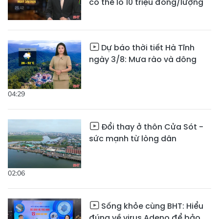
có thể lỗ 10 triệu đồng/lượng
Dự báo thời tiết Hà Tĩnh
ngày 3/8: Mưa rào và dông
04:29
Đổi thay ở thôn Cửa Sót -
sức mạnh từ lòng dân
02:06
Sống khỏe cùng BHT: Hiểu
đúng về virus Adeno để bảo