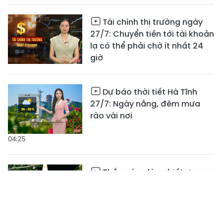
Tài chính thị trường ngày
27/7: Chuyển tiền tới tài khoản
lạ có thể phải chờ ít nhất 24
giờ
Dự báo thời tiết Hà Tĩnh
27/7: Ngày nắng, đêm mưa
rào vài nơi
04:25
Thắp sáng lòng biết ơn
trong đêm tri ân tháng Bảy
Tin mới
Emagazine
Truyền hình
Podcast
02:27