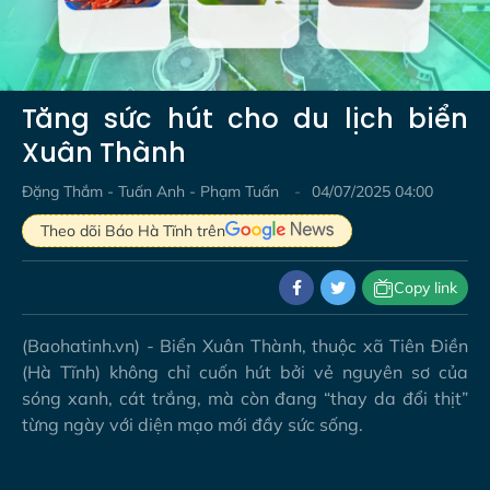
Video
Tăng sức hút cho du lịch biển
Xuân Thành
Đặng Thắm - Tuấn Anh - Phạm Tuấn
04/07/2025 04:00
Theo dõi Báo Hà Tĩnh trên
Copy link
(Baohatinh.vn) - Biển Xuân Thành, thuộc xã Tiên Điền
(Hà Tĩnh) không chỉ cuốn hút bởi vẻ nguyên sơ của
sóng xanh, cát trắng, mà còn đang “thay da đổi thịt”
từng ngày với diện mạo mới đầy sức sống.