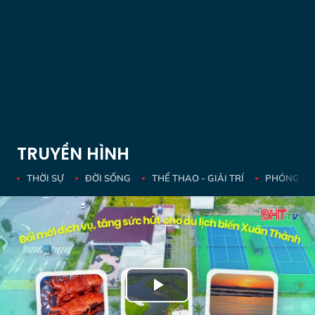
TRUYỀN HÌNH
THỜI SỰ
ĐỜI SỐNG
THỂ THAO - GIẢI TRÍ
PHÓNG SỰ 
Play