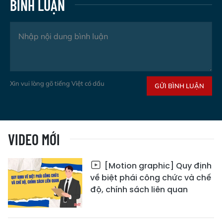
BÌNH LUẬN
Xin vui lòng gõ tiếng Việt có dấu
GỬI BÌNH LUẬN
VIDEO MỚI
[Motion graphic] Quy định
về biệt phái công chức và chế
độ, chính sách liên quan