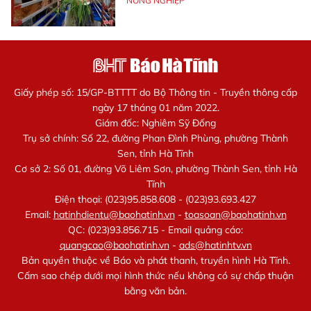
NÔNG NGHIỆP
Giấy phép số: 15/GP-BTTTT do Bộ Thông tin - Truyền thông cấp
ngày 17 tháng 01 năm 2022.
Giám đốc: Nghiêm Sỹ Đống
Trụ sở chính: Số 22, đường Phan Đình Phùng, phường Thành
Sen, tỉnh Hà Tĩnh
Cơ sở 2: Số 01, đường Võ Liêm Sơn, phường Thành Sen, tỉnh Hà
Tĩnh
Điện thoại: (023)95.858.608 - (023)93.693.427
Email:
hatinhdientu@baohatinh.vn
-
toasoan@baohatinh.vn
QC: (023)93.856.715 - Email quảng cáo:
quangcao@baohatinh.vn
-
ads@hatinhtv.vn
Bản quyền thuộc về Báo và phát thanh, truyền hình Hà Tĩnh.
Cấm sao chép dưới mọi hình thức nếu không có sự chấp thuận
bằng văn bản.