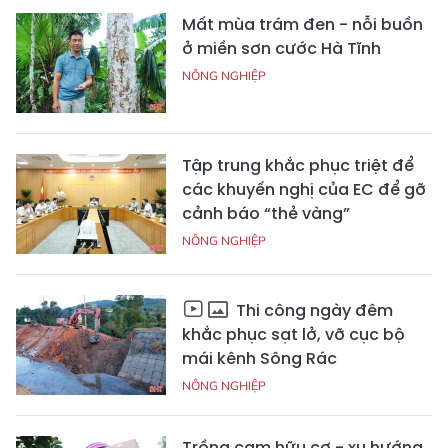
Mất mùa trám đen - nỗi buồn
ở miền sơn cước Hà Tĩnh
NÔNG NGHIỆP
Tập trung khắc phục triệt để
các khuyến nghị của EC để gỡ
cảnh báo “thẻ vàng”
NÔNG NGHIỆP
Thi công ngày đêm
khắc phục sạt lở, vỡ cục bộ
mái kênh Sông Rác
NÔNG NGHIỆP
Trồng cam hữu cơ - xu hướng