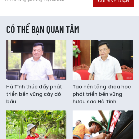
GỬI BÌNH LUẬN
CÓ THỂ BẠN QUAN TÂM
Hà Tĩnh thúc đẩy phát
Tạo nền tảng khoa học
triển bền vững cây dó
phát triển bền vững
bầu
hươu sao Hà Tĩnh