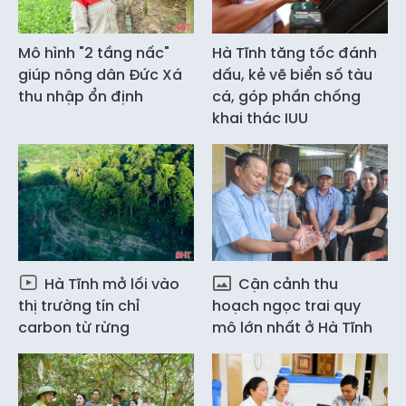
Mô hình "2 tầng nấc"
Hà Tĩnh tăng tốc đánh
giúp nông dân Đức Xá
dấu, kẻ vẽ biển số tàu
thu nhập ổn định
cá, góp phần chống
khai thác IUU
Hà Tĩnh mở lối vào
Cận cảnh thu
thị trường tín chỉ
hoạch ngọc trai quy
carbon từ rừng
mô lớn nhất ở Hà Tĩnh