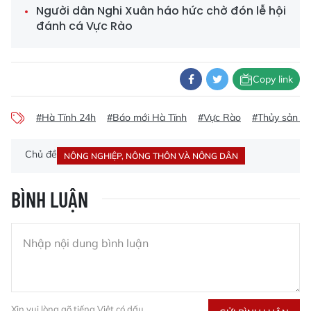
Người dân Nghi Xuân háo hức chờ đón lễ hội
đánh cá Vực Rào
Copy link
#Hà Tĩnh 24h
#Báo mới Hà Tĩnh
#Vực Rào
#Thủy sản Hà
Chủ đề
NÔNG NGHIỆP, NÔNG THÔN VÀ NÔNG DÂN
BÌNH LUẬN
Xin vui lòng gõ tiếng Việt có dấu