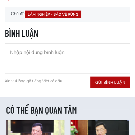
Chủ đề
LÂM NGHIỆP - BẢO VỆ RỪNG
BÌNH LUẬN
Xin vui lòng gõ tiếng Việt có dấu
GỬI BÌNH LUẬN
CÓ THỂ BẠN QUAN TÂM