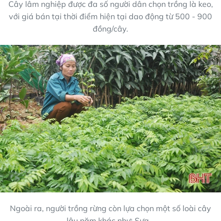
Cây lâm nghiệp được đa số người dân chọn trồng là keo,
với giá bán tại thời điểm hiện tại dao động từ 500 - 900
đồng/cây.
Ngoài ra, người trồng rừng còn lựa chọn một số loài cây
lâu năm khác như: Sưa...