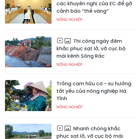
các khuyến nghị của EC để gỡ
cảnh báo “thẻ vàng”
NÔNG NGHIỆP
Thi công ngày đêm
khắc phục sạt lở, vỡ cục bộ
mái kênh Sông Rác
NÔNG NGHIỆP
Trồng cam hữu cơ - xu hướng
tất yếu của nông nghiệp Hà
Tĩnh
NÔNG NGHIỆP
Nhanh chóng khắc
phục sạt lở, vỡ cục bộ mái