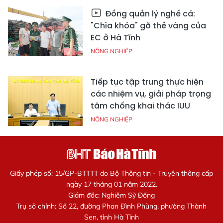
Đồng quản lý nghề cá:
"Chìa khóa" gỡ thẻ vàng của
EC ở Hà Tĩnh
NÔNG NGHIỆP
Tiếp tục tập trung thực hiện
các nhiệm vụ, giải pháp trọng
tâm chống khai thác IUU
NÔNG NGHIỆP
Giấy phép số: 15/GP-BTTTT do Bộ Thông tin - Truyền thông cấp
ngày 17 tháng 01 năm 2022.
Giám đốc: Nghiêm Sỹ Đống
Trụ sở chính: Số 22, đường Phan Đình Phùng, phường Thành
Sen, tỉnh Hà Tĩnh