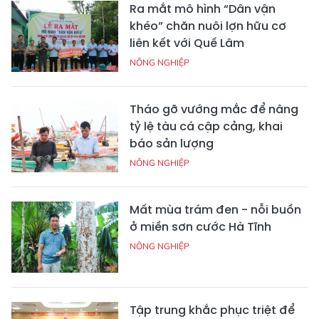
Ra mắt mô hình “Dân vận
khéo” chăn nuôi lợn hữu cơ
liên kết với Quế Lâm
NÔNG NGHIỆP
Tháo gỡ vướng mắc để nâng
tỷ lệ tàu cá cập cảng, khai
báo sản lượng
NÔNG NGHIỆP
Mất mùa trám đen - nỗi buồn
ở miền sơn cước Hà Tĩnh
NÔNG NGHIỆP
Tập trung khắc phục triệt để