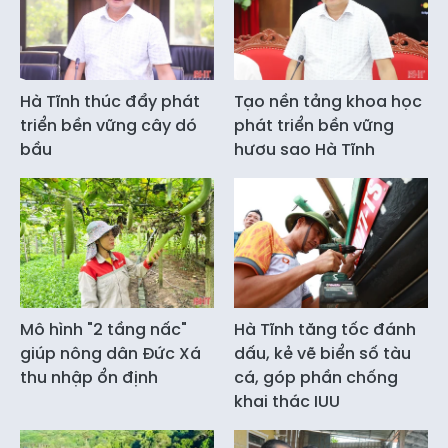
Hà Tĩnh thúc đẩy phát
Tạo nền tảng khoa học
triển bền vững cây dó
phát triển bền vững
bầu
hươu sao Hà Tĩnh
Mô hình "2 tầng nấc"
Hà Tĩnh tăng tốc đánh
giúp nông dân Đức Xá
dấu, kẻ vẽ biển số tàu
thu nhập ổn định
cá, góp phần chống
khai thác IUU