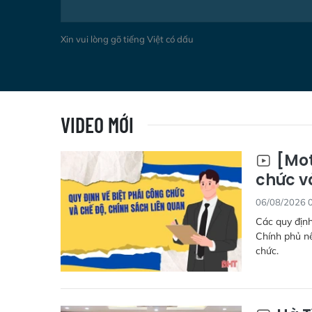
Xin vui lòng gõ tiếng Việt có dấu
VIDEO MỚI
[Mot
chức v
06/08/2026 
Các quy định
Chính phủ nê
chức.