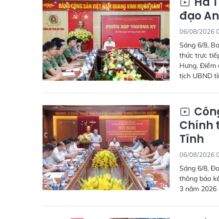
Hà T
đạo An
06/08/2026 
Sáng 6/8, Ba
thức trực ti
Hưng. Điểm c
tịch UBND tỉ
Công
Chính t
Tĩnh
06/08/2026 
Sáng 6/8, Đo
thông báo kế
3 năm 2026 đ