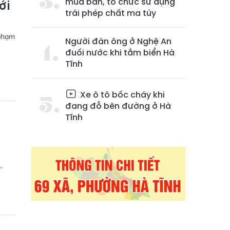
mua bán, tổ chức sử dụng
ới
trái phép chất ma túy
 phạm
Người đàn ông ở Nghệ An
đuối nước khi tắm biển Hà
Tĩnh
Xe ô tô bốc cháy khi
đang đỗ bên đường ở Hà
Tĩnh
,