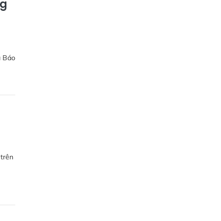
ng
a Báo
 trên