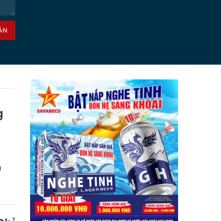
ẬN
g
g