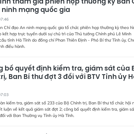
ĩnh tham gia phiên họp thường kỳ Ban 
 ninh mạng quốc gia
07:46
n Chỉ đạo An ninh mạng quốc gia tổ chức phiên họp thường kỳ theo h
ếp kết hợp trực tuyến dưới sự chủ trì của Thủ tướng Chính phủ Lê Minh
ầu tỉnh Hà Tĩnh do đồng chí Phan Thiên Định - Phó Bí thư Tỉnh ủy, Ch
nh điều hành.
 bố quyết định kiểm tra, giám sát của 
rị, Ban Bí thư đợt 3 đối với BTV Tỉnh ủy 
07:03
àn kiểm tra, giám sát số 233 của Bộ Chính trị, Ban Bí thư tổ chức hội 
t luận về kết quả giám sát đợt 2; công bố quyết định kiểm tra, giám sá
ối với Ban Thường vụ Tỉnh ủy Hà Tĩnh.