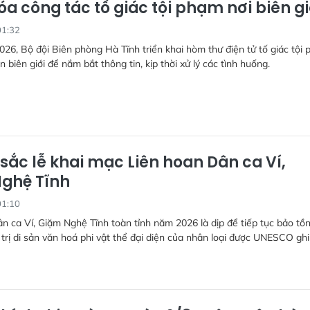
óa công tác tố giác tội phạm nơi biên gi
01:32
026, Bộ đội Biên phòng Hà Tĩnh triển khai hòm thư điện tử tố giác tội
n biên giới để nắm bắt thông tin, kịp thời xử lý các tình huống.
sắc lễ khai mạc Liên hoan Dân ca Ví,
ghệ Tĩnh
01:10
n ca Ví, Giặm Nghệ Tĩnh toàn tỉnh năm 2026 là dịp để tiếp tục bảo tồn
 trị di sản văn hoá phi vật thể đại diện của nhân loại được UNESCO ghi