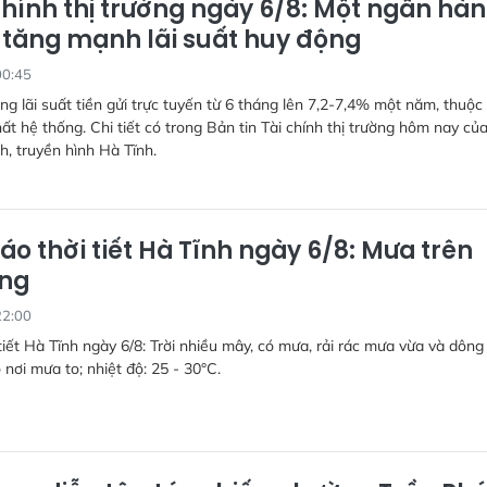
chính thị trường ngày 6/8: Một ngân hà
” tăng mạnh lãi suất huy động
00:45
g lãi suất tiền gửi trực tuyến từ 6 tháng lên 7,2-7,4% một năm, thuộc
t hệ thống. Chi tiết có trong Bản tin Tài chính thị trường hôm nay củ
h, truyền hình Hà Tĩnh.
áo thời tiết Hà Tĩnh ngày 6/8: Mưa trên
ộng
22:00
tiết Hà Tĩnh ngày 6/8: Trời nhiều mây, có mưa, rải rác mưa vừa và dông
 nơi mưa to; nhiệt độ: 25 - 30°C.