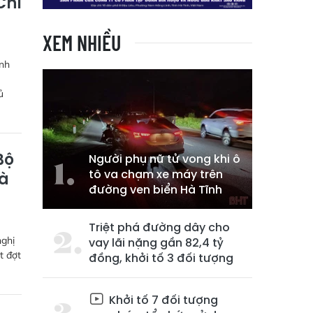
Chỉ
XEM NHIỀU
ình
ủ
Bộ
Người phụ nữ tử vong khi ô
tô va chạm xe máy trên
Hà
đường ven biển Hà Tĩnh
Triệt phá đường dây cho
nghị
vay lãi nặng gần 82,4 tỷ
t đợt
đồng, khởi tố 3 đối tượng
Khởi tố 7 đối tượng