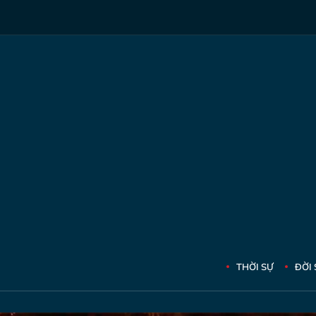
THỜI SỰ
ĐỜI