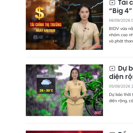
Tài 
“Big 4
06/08/2026 
BIDV vừa nân
nhóm cao nhấ
và phát than
Dự b
diện r
05/08/2026 
Dự báo thời 
diện rộng, có