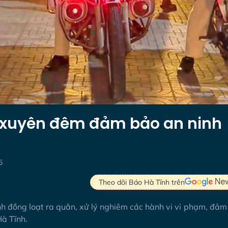
h xuyên đêm đảm bảo an ninh
5
Theo dõi Báo Hà Tĩnh trên
nh đồng loạt ra quân, xử lý nghiêm các hành vi vi phạm, đả
Hà Tĩnh.