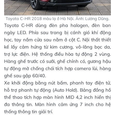
Toyota C-HR 2018 màu lạ ở Hà Nội. Ảnh: Lương Dũng.
Toyota C-HR dùng đèn pha halogen, đèn ban
ngày LED. Phía sau trang bị cánh gió khí động
học, tay nắm cửa sau nằm ở cột C. Nội thất thiết
kế lấy cảm hứng từ kim cương, vô-lăng bọc da,
trợ lực điện. Hệ thống điều hòa tự động 2 vùng.
Hàng ghế trước có sưởi, ghế chỉnh có, gương hậu
tự động mờ chống chói tích hợp camera lùi, hàng
ghế sau gập 60/40.
Xe khởi động bằng nút bấm, phanh tay điện tử,
hỗ trợ phanh tự động (Auto Hold). Bảng đồng hồ
thể thao tích hợp màn hình MID 4,2 inch hiển thị
đa thông tin. Màn hình cảm ứng 7 inch cho hệ
thống thông tin giải trí.