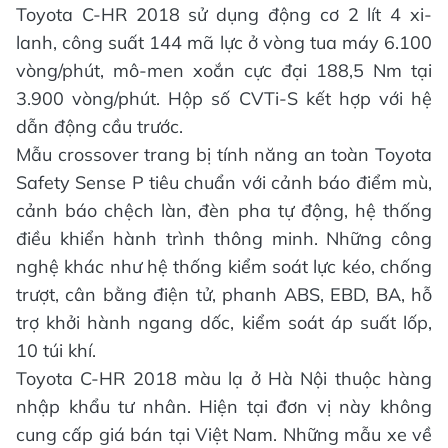
Toyota C-HR 2018 sử dụng động cơ 2 lít 4 xi-
lanh, công suất 144 mã lực ở vòng tua máy 6.100
vòng/phút, mô-men xoắn cực đại 188,5 Nm tại
3.900 vòng/phút. Hộp số CVTi-S kết hợp với hệ
dẫn động cầu trước.
Mẫu crossover trang bị tính năng an toàn Toyota
Safety Sense P tiêu chuẩn với cảnh báo điểm mù,
cảnh báo chệch làn, đèn pha tự động, hệ thống
điều khiển hành trình thông minh. Những công
nghệ khác như hệ thống kiểm soát lực kéo, chống
trượt, cân bằng điện tử, phanh ABS, EBD, BA, hỗ
trợ khởi hành ngang dốc, kiểm soát áp suất lốp,
10 túi khí.
Toyota C-HR 2018 màu lạ ở Hà Nội thuộc hàng
nhập khẩu tư nhân. Hiện tại đơn vị này không
cung cấp giá bán tại Việt Nam. Những mẫu xe về