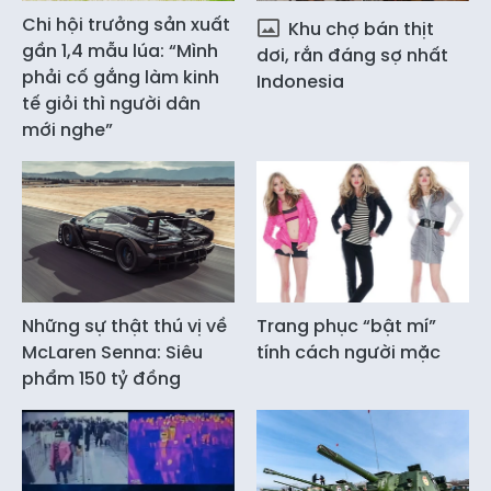
Chi hội trưởng sản xuất
Khu chợ bán thịt
gần 1,4 mẫu lúa: “Mình
dơi, rắn đáng sợ nhất
phải cố gắng làm kinh
Indonesia
tế giỏi thì người dân
mới nghe”
Những sự thật thú vị về
Trang phục “bật mí”
McLaren Senna: Siêu
tính cách người mặc
phẩm 150 tỷ đồng