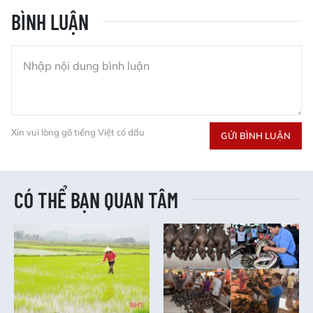
BÌNH LUẬN
Xin vui lòng gõ tiếng Việt có dấu
GỬI BÌNH LUẬN
CÓ THỂ BẠN QUAN TÂM