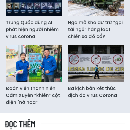
Trung Quốc dùng AI
Nga mở kho dự trữ “gọi
phát hiện người nhiễm
tái ngũ” hàng loạt
virus corona
chiến xa đồ cổ?
Đoàn viên thanh niên
Ba kịch bản kết thúc
Cẩm Xuyên “khiến” cột
dịch do virus Corona
điện "nở hoa”
ĐỌC THÊM