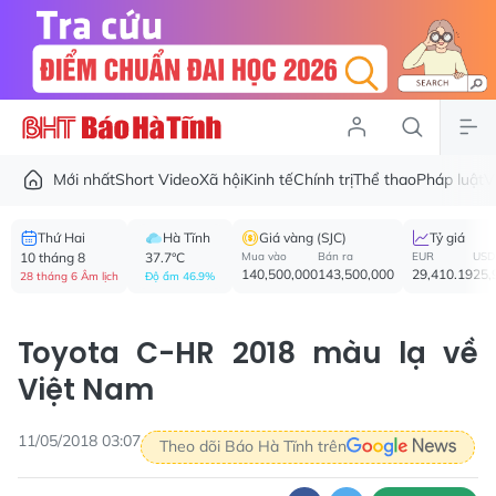
Mới nhất
Short Video
Xã hội
Kinh tế
Chính trị
Thể thao
Pháp luật
V
Thứ Hai
Hà Tĩnh
Giá vàng (SJC)
Tỷ giá
10 tháng 8
37.7°C
Mua vào
Bán ra
EUR
USD
140,500,000
143,500,000
29,410.19
25,
28 tháng 6 Âm lịch
Độ ẩm 46.9%
Toyota C-HR 2018 màu lạ về
Việt Nam
11/05/2018 03:07
Theo dõi Báo Hà Tĩnh trên