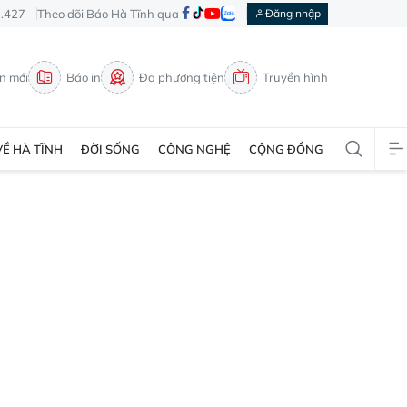
3.427
Theo dõi Báo Hà Tĩnh qua
Đăng nhập
in mới
Báo in
Đa phương tiện
Truyền hình
VỀ HÀ TĨNH
ĐỜI SỐNG
CÔNG NGHỆ
CỘNG ĐỒNG