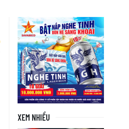
i
XEM NHIỀU