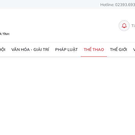
Hotline: 02393.69
T
HỘI
VĂN HÓA - GIẢI TRÍ
PHÁP LUẬT
THỂ THAO
THẾ GIỚI