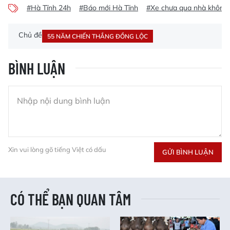
#Hà Tĩnh 24h
#Báo mới Hà Tĩnh
#Xe chưa qua nhà không 
Chủ đề
55 NĂM CHIẾN THẮNG ĐỒNG LỘC
BÌNH LUẬN
Xin vui lòng gõ tiếng Việt có dấu
GỬI BÌNH LUẬN
CÓ THỂ BẠN QUAN TÂM