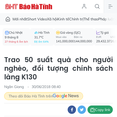
Mới nhất
Short Video
Xã hội
Kinh tế
Chính trị
Thể thao
Pháp luật
V
Chủ Nhật
Hà Tĩnh
Giá vàng (SJC)
Tỷ giá
9 tháng 8
31.7°C
Mua vào
Bán ra
EUR
USD
141,000,000
144,000,000
29,432.37
26,
27 tháng 6 Âm lịch
Độ ẩm 64%
Trao 50 suất quà cho người
nghèo, đối tượng chính sách
làng K130
Ngân Giang
30/06/2018 08:40
Theo dõi Báo Hà Tĩnh trên
Copy link