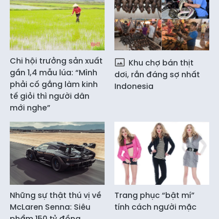
Chi hội trưởng sản xuất
Khu chợ bán thịt
gần 1,4 mẫu lúa: “Mình
dơi, rắn đáng sợ nhất
phải cố gắng làm kinh
Indonesia
tế giỏi thì người dân
mới nghe”
Những sự thật thú vị về
Trang phục “bật mí”
McLaren Senna: Siêu
tính cách người mặc
phẩm 150 tỷ đồng