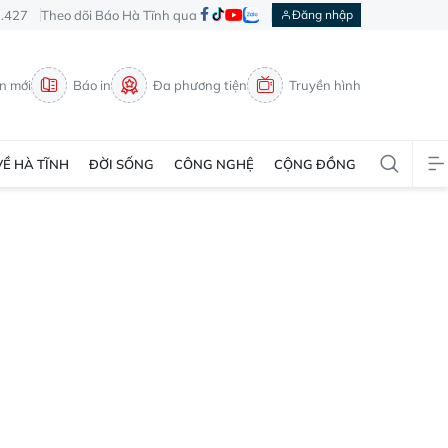
3.427
Theo dõi Báo Hà Tĩnh qua
Đăng nhập
in mới
Báo in
Đa phương tiện
Truyền hình
VỀ HÀ TĨNH
ĐỜI SỐNG
CÔNG NGHỆ
CỘNG ĐỒNG