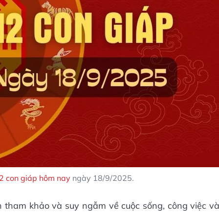
12 con giáp hôm nay
ngày 18/9/2025.
n tham khảo và suy ngẫm về cuộc sống, công việc v