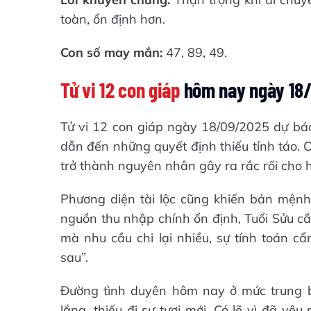
toàn, ổn định hơn.
Con số may mắn:
47, 89, 49.
Tử vi 12 con giáp
hôm nay ngày 18/
Tử vi 12 con giáp ngày 18/09/2025 dự bá
dẫn đến những quyết định thiếu tỉnh táo. 
trở thành nguyên nhân gây ra rắc rối cho hiệ
Phương diện tài lộc cũng khiến bản mệnh 
nguồn thu nhập chính ổn định, Tuổi Sửu cần
mà nhu cầu chi lại nhiều, sự tính toán cẩ
sau”.
Đường tình duyên hôm nay ở mức trung b
lắng, thiếu đi sự tươi mới. Có lẽ vì đã y