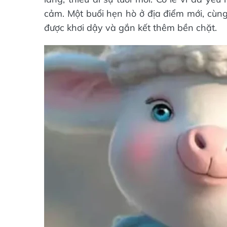
cảm. Một buổi hẹn hò ở địa điểm mới, cùng
được khơi dậy và gắn kết thêm bền chặt.