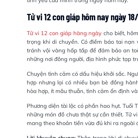
tình yêu của mình trong ngày hôm nay.
Tử vi 12 con giáp hôm nay ngày 18
Tử vi 12 con giáp hàng ngày
cho biết, hô
trọng khi di chuyển. Có điềm báo tai nạn
tránh vội vàng hấp tấp để đảm bảo an to
những nơi đông người, địa hình phức tạp t
Chuyện tình cảm có dấu hiệu khởi sắc. Ng
hợp nhưng lại có nhiều bạn bè đồng hành,
hòa hợp, ít mâu thuẫn, tình cảm ổn định v
Phương diện tài lộc có phần hao hụt. Tuổi 
những món đồ chưa thật sự cần thiết. Tử 
mang theo khoản tiền vừa đủ khi ra ngoài đ
Lời khuyên chung:
Thận trọng khi di chuyể