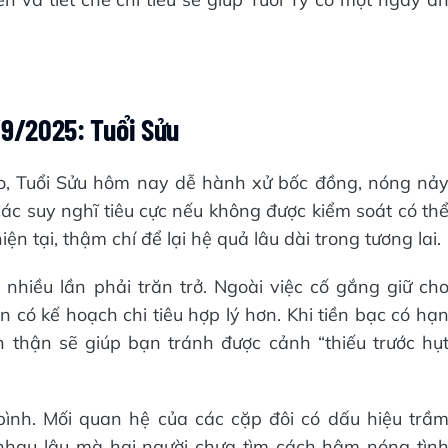
9/2025: Tuổi Sửu
o, Tuổi Sửu hôm nay dễ hành xử bốc đồng, nóng nả
Các suy nghĩ tiêu cực nếu không được kiểm soát có th
n tại, thậm chí để lại hệ quả lâu dài trong tương lai.
nhiều lần phải trăn trở. Ngoài việc cố gắng giữ ch
 có kế hoạch chi tiêu hợp lý hơn. Khi tiền bạc có hạ
n thận sẽ giúp bạn tránh được cảnh “thiếu trước hụ
ình. Mối quan hệ của các cặp đôi có dấu hiệu trầ
êu nhau lâu mà hai người chưa tìm cách hâm nóng tìn