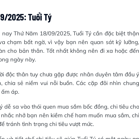
/9/2025: Tuổi Tý
m nay Thứ Năm 18/09/2025, Tuổi Tý cần đặc biệt thậ
 va chạm bất ngờ, vì vậy bạn nên quan sát kỹ lưỡng
àn cho bản thân. Tốt nhất không nên đi xa hoặc đế
rong ngày này.
ười độc thân tuy chưa gặp được nhân duyên tâm đầu 
 chia sẻ niềm vui nỗi buồn. Các cặp đôi nhìn chun
à ấm áp.
Tý dễ sa vào thói quen mua sắm bốc đồng, chi tiêu ch
vi nhắc nhở bạn nên kiềm chế ham muốn mua sắm, ch
ể tránh tình trạng chi tiêu vượt mức.
n và tiết chế chi tiêu sẽ giúp Tuổi Tý có một ngày a