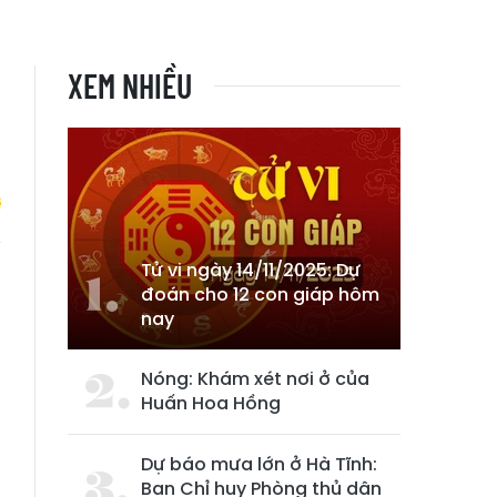
XEM NHIỀU
Tử vi ngày 14/11/2025: Dự
n
đoán cho 12 con giáp hôm
nay
Nóng: Khám xét nơi ở của
Huấn Hoa Hồng
Dự báo mưa lớn ở Hà Tĩnh:
Ban Chỉ huy Phòng thủ dân