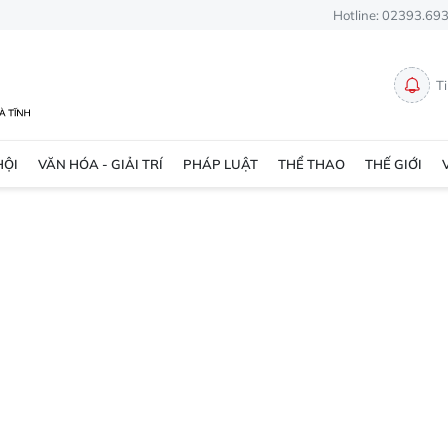
Hotline: 02393.69
T
HỘI
VĂN HÓA - GIẢI TRÍ
PHÁP LUẬT
THỂ THAO
THẾ GIỚI