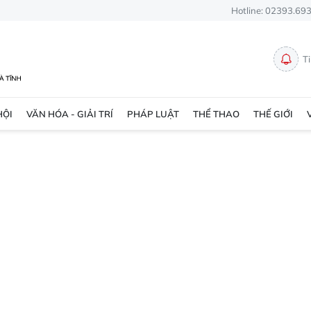
Hotline: 02393.69
T
HỘI
VĂN HÓA - GIẢI TRÍ
PHÁP LUẬT
THỂ THAO
THẾ GIỚI