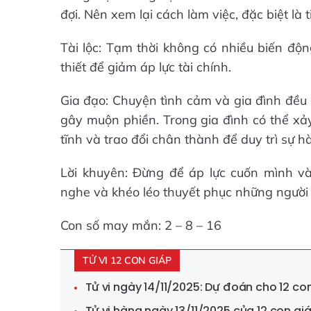
đợi. Nên xem lại cách làm việc, đặc biệt là
Tài lộc: Tạm thời không có nhiều biến độn
thiết để giảm áp lực tài chính.
Gia đạo: Chuyện tình cảm và gia đình đều c
gây muộn phiền. Trong gia đình có thể xả
tĩnh và trao đổi chân thành để duy trì sự hà
Lời khuyên: Đừng để áp lực cuốn mình và
nghe và khéo léo thuyết phục những người 
Con số may mắn: 2 – 8 – 16
TỬ VI 12 CON GIÁP
Tử vi ngày 14/11/2025: Dự đoán cho 12 c
Tử vi hàng ngày 13/11/2025 của 12 con gi