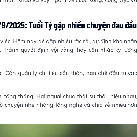
/9/2025: Tuổi Tý gặp nhiều chuyện đau đầu
 việc: Hôm nay dễ gặp nhiều rắc rối, dự định khó nhậ
. Tránh quyết định vội vàng, hãy cân nhắc kỹ lưỡn
ắc. Cần quản lý chi tiêu cẩn thận, hạn chế đầu tư và
 căng thẳng. Hai người chưa thật sự thấu hiểu nhau
rò chuyện nhẹ nhàng, lắng nghe và chia sẻ nhiều hơ