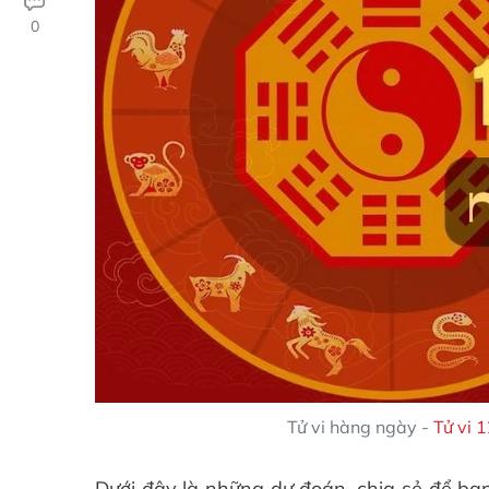
0
Tử vi hàng ngày -
Tử vi 
Dưới đây là những dự đoán, chia sẻ để bạ