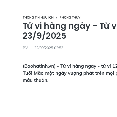
THÔNG TIN HỮU ÍCH
PHONG THỦY
Tử vi hàng ngày - Tử 
23/9/2025
P.V
22/09/2025 02:53
(Baohatinh.vn) - Tử vi hàng ngày - tử vi 
Tuổi Mão một ngày vượng phát trên mọi p
mâu thuẫn.