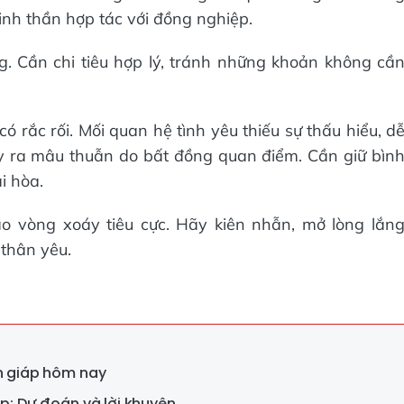
 tinh thần hợp tác với đồng nghiệp.
g. Cần chi tiêu hợp lý, tránh những khoản không cầ
ó rắc rối. Mối quan hệ tình yêu thiếu sự thấu hiểu, d
y ra mâu thuẫn do bất đồng quan điểm. Cần giữ bìn
i hòa.
o vòng xoáy tiêu cực. Hãy kiên nhẫn, mở lòng lắn
thân yêu.
on giáp hôm nay
áp: Dự đoán và lời khuyên