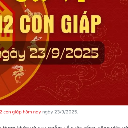
12 con giáp hôm nay
ngày 23/9/2025.
n tham khảo và suy ngẫm về cuộc sống, công việc v