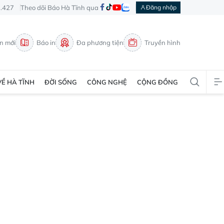
3.427
Theo dõi Báo Hà Tĩnh qua
Đăng nhập
in mới
Báo in
Đa phương tiện
Truyền hình
VỀ HÀ TĨNH
ĐỜI SỐNG
CÔNG NGHỆ
CỘNG ĐỒNG