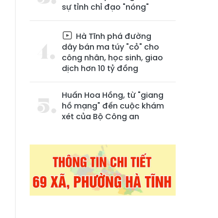
sự tỉnh chỉ đạo "nóng"
Hà Tĩnh phá đường
dây bán ma túy "cỏ" cho
công nhân, học sinh, giao
dịch hơn 10 tỷ đồng
Huấn Hoa Hồng, từ "giang
-
hồ mạng" đến cuộc khám
xét của Bộ Công an
à
,