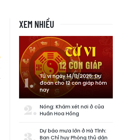
XEM NHIỀU
Tử vi ngày 14/11/2025: Dự
y
đoán cho 12 con giáp hôm
n
nay
Nóng: Khám xét nơi ở của
Huấn Hoa Hồng
Dự báo mưa lớn ở Hà Tĩnh:
Ban Chỉ huy Phòng thủ dân