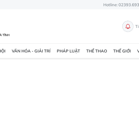
Hotline: 02393.69
T
HỘI
VĂN HÓA - GIẢI TRÍ
PHÁP LUẬT
THỂ THAO
THẾ GIỚI