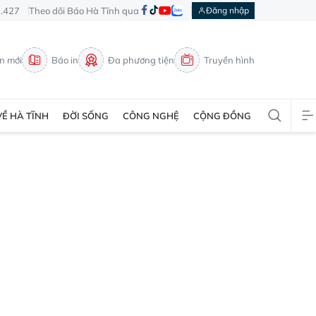
3.427
Theo dõi Báo Hà Tĩnh qua
Đăng nhập
in mới
Báo in
Đa phương tiện
Truyền hình
VỀ HÀ TĨNH
ĐỜI SỐNG
CÔNG NGHỆ
CỘNG ĐỒNG