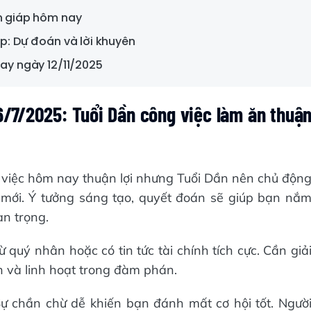
on giáp hôm nay
áp: Dự đoán và lời khuyên
nay ngày 12/11/2025
6/7/2025: Tuổi Dần công việc làm ăn thuậ
 việc hôm nay thuận lợi nhưng Tuổi Dần nên chủ độn
h mới. Ý tưởng sáng tạo, quyết đoán sẽ giúp bạn nắ
an trọng.
từ quý nhân hoặc có tin tức tài chính tích cực. Cần giả
nh và linh hoạt trong đàm phán.
 chần chừ dễ khiến bạn đánh mất cơ hội tốt. Ngườ