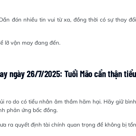
.
Dần đón nhiều tin vui từ xa, đồng thời có sự thay đổ
để lỡ vận may đang đến.
nay ngày 26/7/2025: Tuổi Mão cẩn thận tiể
ủi ro do có tiểu nhân âm thầm hãm hại. Hãy giữ bìn
ránh phản ứng bốc đồng.
 đưa ra quyết định tài chính quan trọng để không bị tổ