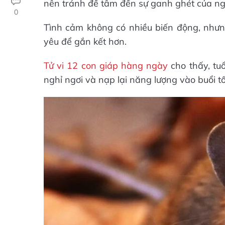
nên tránh để tâm đến sự ganh ghét của ngư
0
Tình cảm không có nhiều biến động, như
yêu để gắn kết hơn.
Tử vi 12 con giáp hàng ngày
cho thấy, tuổ
nghỉ ngơi và nạp lại năng lượng vào buổi tố