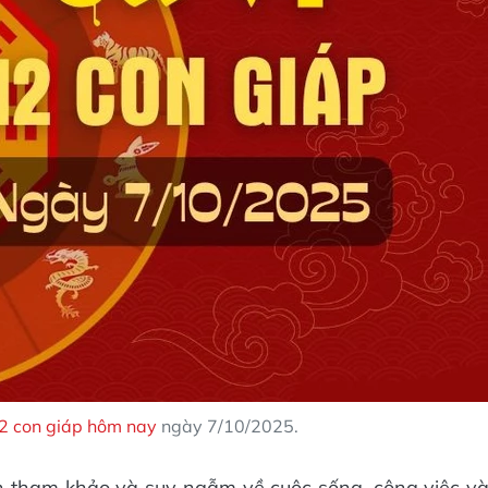
12 con giáp hôm nay
ngày 7/10/2025.
n tham khảo và suy ngẫm về cuộc sống, công việc v