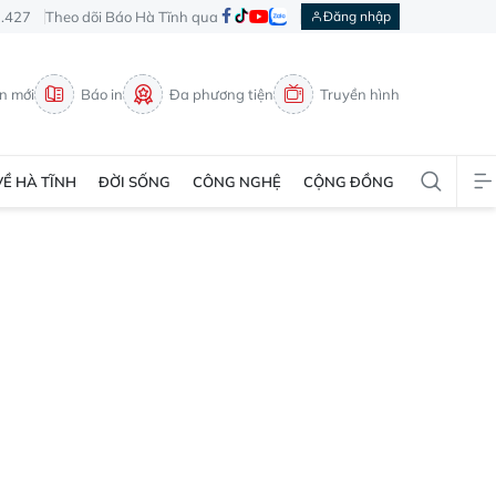
3.427
Theo dõi Báo Hà Tĩnh qua
Đăng nhập
in mới
Báo in
Đa phương tiện
Truyền hình
VỀ HÀ TĨNH
ĐỜI SỐNG
CÔNG NGHỆ
CỘNG ĐỒNG