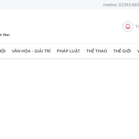
Hotline: 02393.69
T
HỘI
VĂN HÓA - GIẢI TRÍ
PHÁP LUẬT
THỂ THAO
THẾ GIỚI