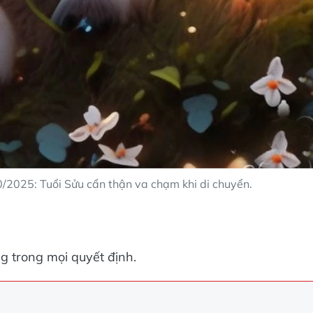
/2025: Tuổi Sửu cẩn thận va chạm khi di chuyển.
g trong mọi quyết định.