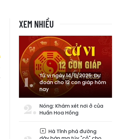
XEM NHIỀU
Tử vi ngày 14/11/2025: Dự
y
đoán cho 12 con giáp hôm
h
nay
Nóng: Khám xét nơi ở của
Huấn Hoa Hồng
Hà Tĩnh phá đường
dây bán ma túy "cỏ" cho