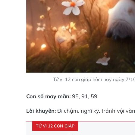
Tử vi 12 con giáp hôm nay ngày 7/10
Con số may mắn:
95, 91, 59
Lời khuyên:
Đi chậm, nghĩ kỹ, tránh vội vàn
TỬ VI 12 CON GIÁP