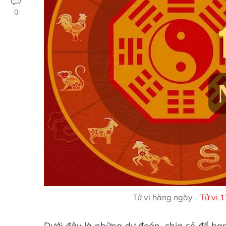
0
Tử vi hàng ngày -
Tử vi 
Dưới đây là những dự đoán, chia sẻ để bạ