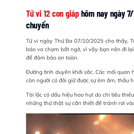
Tử vi 12 con giáp
hôm nay ngày 7/1
chuyển
Tử vi ngày Thứ Ba 07/10/2025 cho thấy, Tu
báo va chạm bất ngờ, vì vậy bạn nên đi lại
để đảm bảo an toàn.
Đường tình duyên khởi sắc. Các mối quan h
còn người có đôi giữ được sự êm ấm, thấu h
Tài lộc có dấu hiệu hao hụt do chi tiêu thiế
những thứ thật sự cần thiết để tránh rơi vào