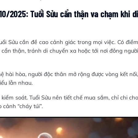
0/2025: Tuổi Sửu cẩn thận va chạm khi d
ổi Sửu cần đề cao cảnh giác trong mọi việc. Có điề
 cẩn thận, tránh di chuyển xa hoặc tới nơi đông ngườ
ệ hài hòa, người độc thân mở rộng được vòng kết nối
iểu lẫn nhau.
u kiểm soát. Tuổi Sửu nên tiết chế mua sắm, chỉ chi ch
 cảnh “cháy túi”.