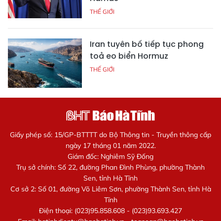
THẾ GIỚI
Iran tuyên bố tiếp tục phong
toả eo biển Hormuz
THẾ GIỚI
Giấy phép số: 15/GP-BTTTT do Bộ Thông tin - Truyền thông cấp
ngày 17 tháng 01 năm 2022.
Giám đốc: Nghiêm Sỹ Đống
Trụ sở chính: Số 22, đường Phan Đình Phùng, phường Thành
Sen, tỉnh Hà Tĩnh
Cơ sở 2: Số 01, đường Võ Liêm Sơn, phường Thành Sen, tỉnh Hà
Tĩnh
Điện thoại: (023)95.858.608 - (023)93.693.427