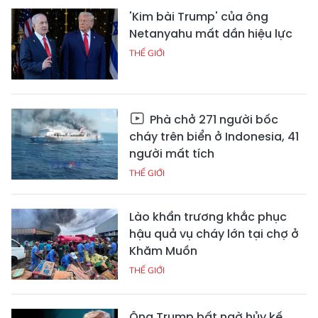
'Kim bài Trump' của ông
Netanyahu mất dần hiệu lực
THẾ GIỚI
Phà chở 271 người bốc
cháy trên biển ở Indonesia, 41
người mất tích
THẾ GIỚI
Lào khẩn trương khắc phục
hậu quả vụ cháy lớn tại chợ ở
Khăm Muồn
THẾ GIỚI
Ông Trump bất ngờ hủy kế