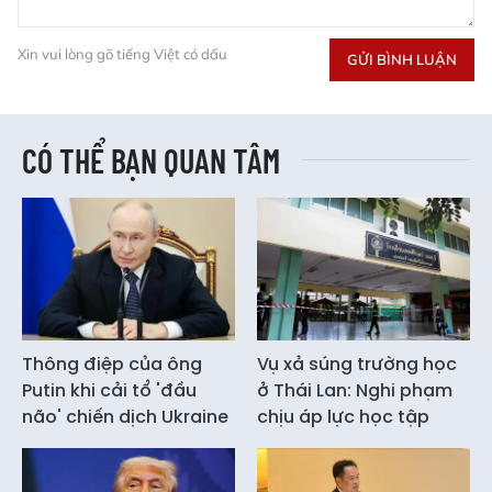
Xin vui lòng gõ tiếng Việt có dấu
GỬI BÌNH LUẬN
CÓ THỂ BẠN QUAN TÂM
Thông điệp của ông
Vụ xả súng trường học
Putin khi cải tổ 'đầu
ở Thái Lan: Nghi phạm
não' chiến dịch Ukraine
chịu áp lực học tập