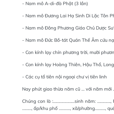
- Nam mô A-di-đà Phật (3 lần)
- Nam mô Đương Lai Hạ Sinh Di Lặc Tôn P
- Nam mô Đông Phương Giáo Chủ Dược Sư
- Nam mô Đức Bồ-tát Quán Thế Âm cứu nạ
- Con kính lạy chín phương trời, mười phư
- Con kính lạy Hoàng Thiên, Hậu Thổ, Long
- Các cụ tổ tiên nội ngoại chư vị tiên linh
Nay phút giao thừa năm cũ … với năm mới 
Chúng con là :…………………sinh năm: …………., hàn
………, ấp/khu phố ……….., xã/phường………., q