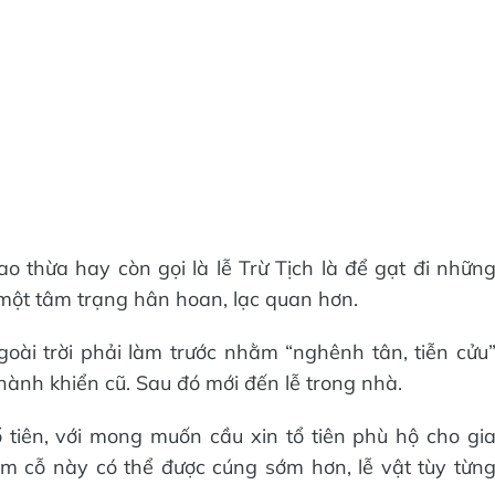
o thừa hay còn gọi là lễ Trừ Tịch là để gạt đi nhữn
ột tâm trạng hân hoan, lạc quan hơn.
goài trời phải làm trước nhằm “nghênh tân, tiễn cửu
hành khiển cũ. Sau đó mới đến lễ trong nhà.
 tiên, với mong muốn cầu xin tổ tiên phù hộ cho gi
m cỗ này có thể được cúng sớm hơn, lễ vật tùy từn