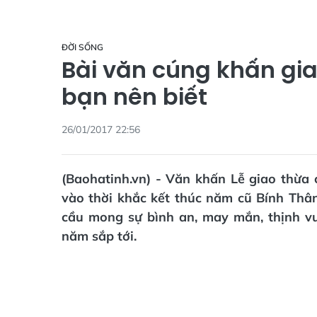
ĐỜI SỐNG
Bài văn cúng khấn gi
bạn nên biết
26/01/2017 22:56
(Baohatinh.vn) - Văn khấn Lễ giao thừa 
vào thời khắc kết thúc năm cũ Bính Th
cầu mong sự bình an, may mắn, thịnh v
năm sắp tới.