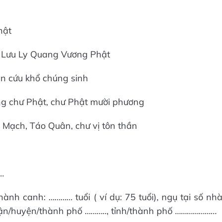
hật
 Lưu Ly Quang Vương Phật
n cứu khổ chúng sinh
ơng chư Phật, chư Phật mười phương
 Mạch, Táo Quân, chư vị tôn thần
…
h canh: ………… tuổi ( ví dụ: 75 tuổi), ngụ tại số nh
uận/huyện/thành phố ……….., tỉnh/thành phố …………………