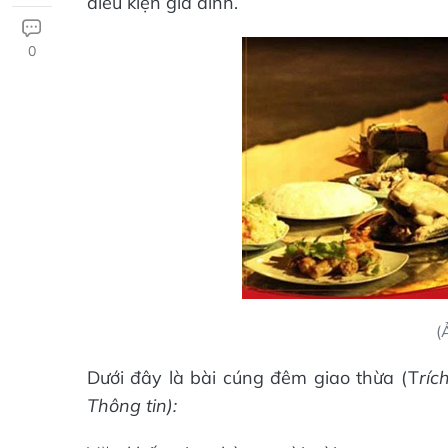
điều kiện gia đình.
0
(
Dưới đây là bài cúng đêm giao thừa (T
ríc
Thông tin):