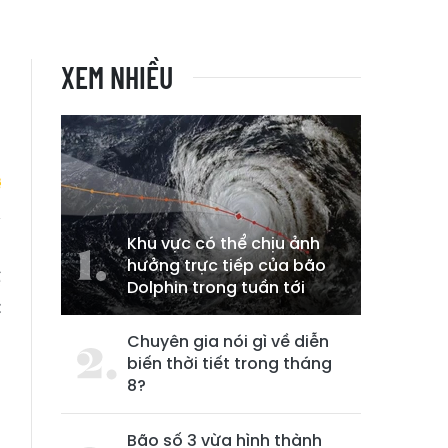
XEM NHIỀU
Khu vực có thể chịu ảnh
h
hưởng trực tiếp của bão
ể
Dolphin trong tuần tới
t
Chuyên gia nói gì về diễn
biến thời tiết trong tháng
8?
Bão số 3 vừa hình thành