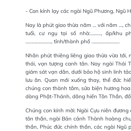
- Con kính lạy các ngài Ngũ Phương, Ngũ H
Nay là phút giao thừa năm … với năm …, ch
tuổi, cư ngụ tại số nhà:………, ấp/khu p
…………………., tỉnh/thành phố ……………………
Nhân phút thiêng liêng giao thừa vừa tới
thái, vạn tượng canh tân. Nay ngài Thái
giám sát vạn dân, dưới bảo hộ sinh linh tảo
lưu ân. Quan mới xuống thay, thể đức hiếu
chúng con thành tâm, sửa biện hương hoa p
dàng Phật-Thánh, dâng hiến Tôn Thần, đốt
Chúng con kính mời: Ngài Cựu niên đương c
tôn thần, ngài Bản cảnh Thành hoàng chư v
thần, Phúc đức chính thần, các ngài Ngũ p