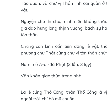
Táo quân, và chư vị Thần linh cai quản ở 
vật.
Nguyện cho tín chủ, minh niên kháng thái,
gia đạo hưng long thịnh vượng, bách sự ha
tôn thần.
Chúng con kính cẩn tiến dâng lễ vật, th
phương chư Phật cùng chư vị tôn thần chứn
Nam mô A-di-đà Phật (3 lần, 3 lạy)
Văn khấn giao thừa trong nhà
Là lễ cúng Thổ Công, thần Thổ Công là vị
ngoài trời, chỉ bỏ mũ chuồn.