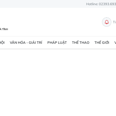
Hotline: 02393.69
T
HỘI
VĂN HÓA - GIẢI TRÍ
PHÁP LUẬT
THỂ THAO
THẾ GIỚI