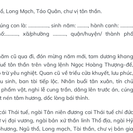
ổ, Long Mạch, Táo Quân, chư vị tôn thần.
úng con là: …………….., sinh năm: ………, hành canh: ……….
hố:……….., xã/phường ……….., quận/huyện/ thành ph
, năm cũ qua đi, đón mừng năm mới, tam dương khan
 Tuế tôn thần trên vâng lệnh Ngọc Hoàng Thượng-đế
 trừ yêu nghiệt. Quan cũ về triều cửa khuyết, lưu phúc
 sinh, ban tài tiếp lộc. Nhân buổi tân xuân, tín ch
hẩm vật, nghi lễ cung trần, dâng lên trước án, cún
 nén tâm hương, dốc lòng bái thỉnh.
ái Thái tuế, ngài Tân niên đương cai Thái tuế chí đứ
ị đại vương, ngài bản xứ thần linh Thổ địa, ngài H
hương, Ngũ thổ, Long mạch, Tài thần, chư vị bản gi