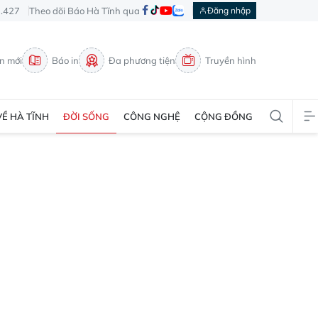
3.427
Theo dõi Báo Hà Tĩnh qua
Đăng nhập
in mới
Báo in
Đa phương tiện
Truyền hình
VỀ HÀ TĨNH
ĐỜI SỐNG
CÔNG NGHỆ
CỘNG ĐỒNG