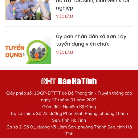
hỗ trợ học sinh, sinh viên khởi
nghiệp
VIỆC LÀM
Ủy ban nhân dân xã Sơn Tây
tuyển dụng viên chức
VIỆC LÀM
Giấy phép số: 15/GP-BTTTT do Bộ Thông tin - Truyền thông cấp
ngày 17 tháng 01 năm 2022.
Giám đốc: Nghiêm Sỹ Đống
Trụ sở chính: Số 22, đường Phan Đình Phùng, phường Thành
Sen, tỉnh Hà Tĩnh
Cơ sở 2: Số 01, đường Võ Liêm Sơn, phường Thành Sen, tỉnh Hà
Tĩnh