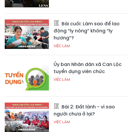
Bài cuối: Làm sao để lao
động “ly nông” không “ly
hương”?
VIỆC LÀM
Ủy ban Nhân dân xã Can Lộc
tuyển dụng viên chức
VIỆC LÀM
Bài 2: Đất lành - vì sao
người chưa ở lại?
VIỆC LÀM