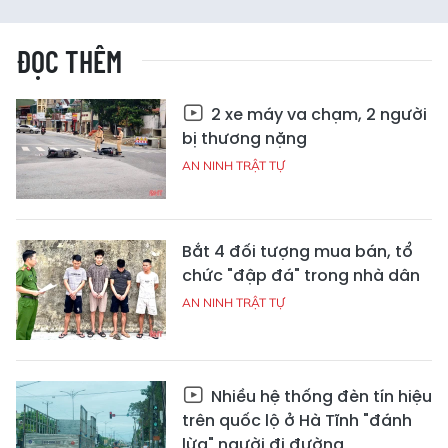
ĐỌC THÊM
2 xe máy va chạm, 2 người
bị thương nặng
AN NINH TRẬT TỰ
Bắt 4 đối tượng mua bán, tổ
chức "đập đá" trong nhà dân
AN NINH TRẬT TỰ
Nhiều hệ thống đèn tín hiệu
trên quốc lộ ở Hà Tĩnh "đánh
lừa" người đi đường