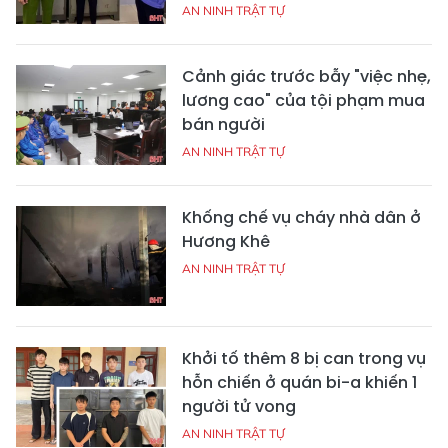
AN NINH TRẬT TỰ
Cảnh giác trước bẫy "việc nhẹ,
lương cao" của tội phạm mua
bán người
AN NINH TRẬT TỰ
Khống chế vụ cháy nhà dân ở
Hương Khê
AN NINH TRẬT TỰ
Khởi tố thêm 8 bị can trong vụ
hỗn chiến ở quán bi-a khiến 1
người tử vong
AN NINH TRẬT TỰ