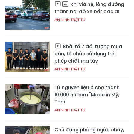
Khi vỉa hè, lòng đường
thành bãi đỗ xe bất đắc dĩ
AN NINH TRẬT TỰ
Khởi tố 7 đối tượng mua
bán, tổ chức sử dụng trái
phép chất ma túy
AN NINH TRẬT TỰ
Từ nguyên liệu ở chợ thành
10.000 hũ kem "Made in Mỹ,
Thái"
AN NINH TRẬT TỰ
Chủ động phòng ngừa cháy,