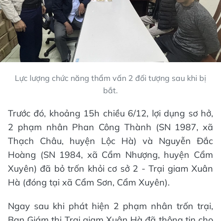
Lực lượng chức năng thẩm vấn 2 đối tượng sau khi bị
bắt.
Trước đó, khoảng 15h chiều 6/12, lợi dụng sơ hở,
2 phạm nhân Phan Công Thành (SN 1987, xã
Thạch Châu, huyện Lộc Hà) và Nguyễn Đắc
Hoàng (SN 1984, xã Cẩm Nhượng, huyện Cẩm
Xuyên) đã bỏ trốn khỏi cơ sở 2 - Trại giam Xuân
Hà (đóng tại xã Cẩm Sơn, Cẩm Xuyên).
Ngay sau khi phát hiện 2 phạm nhân trốn trại,
Ban Giám thị Trại giam Xuân Hà đã thông tin cho