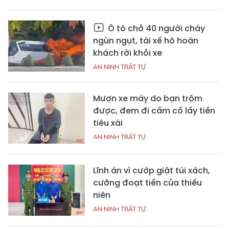
Ô tô chở 40 người cháy
ngùn ngụt, tài xế hô hoán
khách rời khỏi xe
AN NINH TRẬT TỰ
Mượn xe máy do bạn trộm
được, đem đi cầm cố lấy tiền
tiêu xài
AN NINH TRẬT TỰ
Lĩnh án vì cướp giật túi xách,
cưỡng đoạt tiền của thiếu
niên
AN NINH TRẬT TỰ