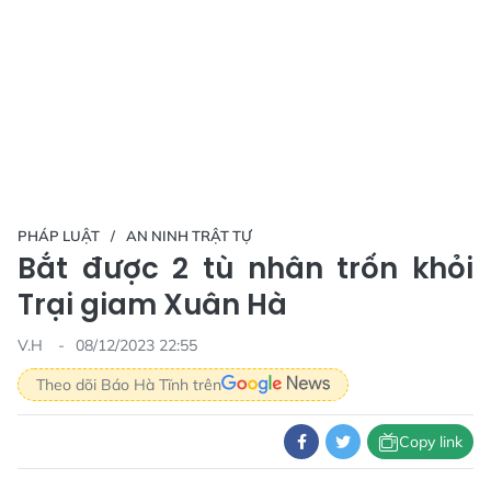
PHÁP LUẬT
AN NINH TRẬT TỰ
Bắt được 2 tù nhân trốn khỏi
Trại giam Xuân Hà
V.H
08/12/2023 22:55
Theo dõi Báo Hà Tĩnh trên
Copy link