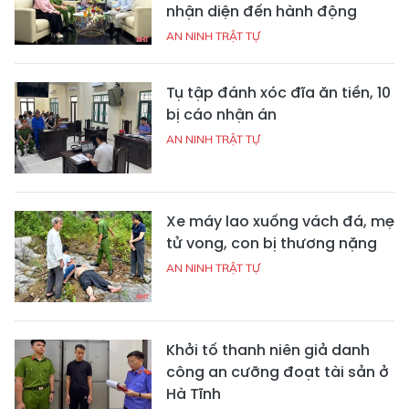
nhận diện đến hành động
AN NINH TRẬT TỰ
Tụ tập đánh xóc đĩa ăn tiền, 10
bị cáo nhận án
AN NINH TRẬT TỰ
Xe máy lao xuống vách đá, mẹ
tử vong, con bị thương nặng
AN NINH TRẬT TỰ
Khởi tố thanh niên giả danh
công an cưỡng đoạt tài sản ở
Hà Tĩnh