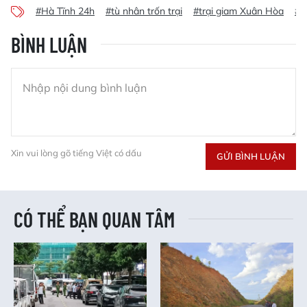
#Hà Tĩnh 24h
#tù nhân trốn trại
#trại giam Xuân Hòa
#t
BÌNH LUẬN
Xin vui lòng gõ tiếng Việt có dấu
GỬI BÌNH LUẬN
CÓ THỂ BẠN QUAN TÂM