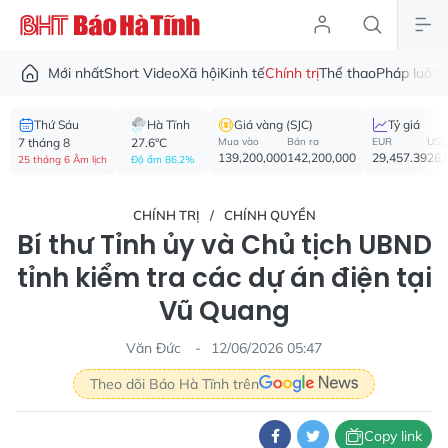
Mới nhất
Short Video
Xã hội
Kinh tế
Chính trị
Thể thao
Pháp luật
V
Thứ Sáu
Hà Tĩnh
Giá vàng (SJC)
Tỷ giá
7 tháng 8
27.6°C
Mua vào
Bán ra
EUR
USD
139,200,000
142,200,000
29,457.39
26,
25 tháng 6 Âm lịch
Độ ẩm 86.2%
CHÍNH TRỊ
CHÍNH QUYỀN
Bí thư Tỉnh ủy và Chủ tịch UBND
tỉnh kiểm tra các dự án điện tại
Vũ Quang
Văn Đức
12/06/2026 05:47
Theo dõi Báo Hà Tĩnh trên
Copy link