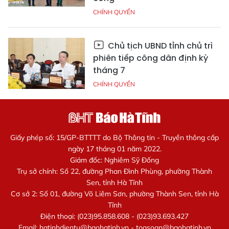
CHÍNH QUYỀN
Chủ tịch UBND tỉnh chủ trì
phiên tiếp công dân định kỳ
tháng 7
CHÍNH QUYỀN
Giấy phép số: 15/GP-BTTTT do Bộ Thông tin - Truyền thông cấp
ngày 17 tháng 01 năm 2022.
Giám đốc: Nghiêm Sỹ Đống
Trụ sở chính: Số 22, đường Phan Đình Phùng, phường Thành
Sen, tỉnh Hà Tĩnh
Cơ sở 2: Số 01, đường Võ Liêm Sơn, phường Thành Sen, tỉnh Hà
Tĩnh
Điện thoại: (023)95.858.608 - (023)93.693.427
Email:
hatinhdientu@baohatinh.vn
-
toasoan@baohatinh.vn