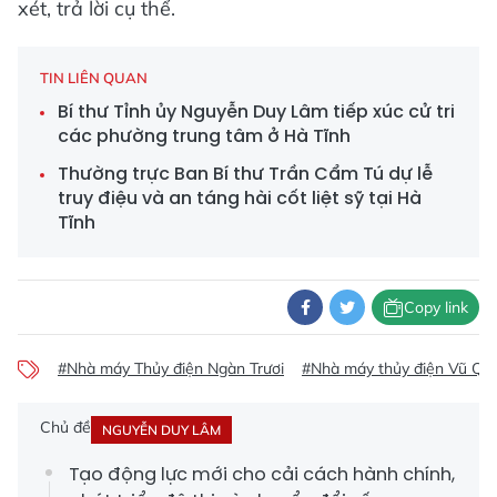
xét, trả lời cụ thể.​
TIN LIÊN QUAN
Bí thư Tỉnh ủy Nguyễn Duy Lâm tiếp xúc cử tri
các phường trung tâm ở Hà Tĩnh
Thường trực Ban Bí thư Trần Cẩm Tú dự lễ
truy điệu và an táng hài cốt liệt sỹ tại Hà
Tĩnh
Copy link
#Nhà máy Thủy điện Ngàn Trươi
#Nhà máy thủy điện Vũ Qu
Chủ đề
NGUYỄN DUY LÂM
Tạo động lực mới cho cải cách hành chính,