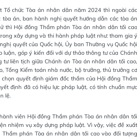
ật Tổ chức Tòa án nhân dân năm 2024 thì ngoài cá
ác tòa án, ban hành nghị quyết hướng dẫn các tòa á
xử thì Hội đồng Thẩm phán Tòa án nhân dân tối ca
rong xây dựng và thi hành pháp luật như: tham gia 
ảo nghị quyết của Quốc hội, Ủy ban Thường vụ Quốc hộ
 luận, góp ý kiến đối với dự thảo thông tư của Chán
 tư liên tịch giữa Chánh án Tòa án nhân dân tối cao
o, Tổng Kiểm toán nhà nước, bộ trưởng, thủ trưởng c
ựa chọn quyết định giám đốc thẩm của Hội đồng Thẩ
ết định đã có hiệu lực pháp luật, có tính chuẩn mự
n lệ.
 thành viên Hội đồng Thẩm phán Tòa án nhân dân tố
iện nhiệm vụ xây dựng pháp luật. Vì vậy, việc đề xuấ
g Thẩm phán Tòa án nhân dân tối cao vào đối tượn