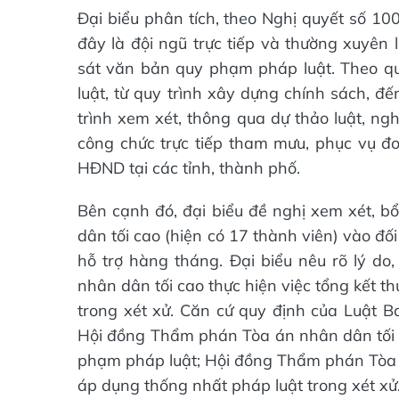
Đại biểu phân tích, theo Nghị quyết số 
đây là đội ngũ trực tiếp và thường xuyê
sát văn bản quy phạm pháp luật. Theo 
luật, từ quy trình xây dựng chính sách, đ
trình xem xét, thông qua dự thảo luật, ng
công chức trực tiếp tham mưu, phục vụ
HĐND tại các tỉnh, thành phố.
Bên cạnh đó, đại biểu đề nghị xem xét, 
dân tối cao (hiện có 17 thành viên) vào đố
hỗ trợ hàng tháng. Đại biểu nêu rõ lý d
nhân dân tối cao thực hiện việc tổng kết t
trong xét xử. Căn cứ quy định của Luật
Hội đồng Thẩm phán Tòa án nhân dân tối 
phạm pháp luật; Hội đồng Thẩm phán Tòa 
áp dụng thống nhất pháp luật trong xét xử