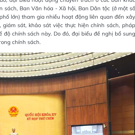
 sách, Ban Văn hóa - Xã hội, Ban Dân tộc (ở một s
h phố lớn) tham gia nhiều hoạt động liên quan đến xâ
 giám sát, khảo sát việc thực hiện chính sách, phá
ế độ chính sách này. Do đó, đại biểu đề nghị bổ sun
ong chính sách.