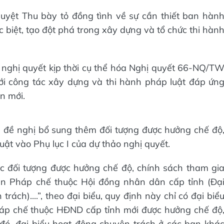
uyệt Thu bày tỏ đồng tình về sự cần thiết ban hàn
 biệt, tạo đột phá trong xây dựng và tổ chức thi hàn
 nghị quyết kịp thời cụ thể hóa Nghị quyết 66-NQ/T
ới công tác xây dựng và thi hành pháp luật đáp ứn
n mới.
u đề nghị bổ sung thêm đối tượng được hưởng chế độ
ật vào Phụ lục I của dự thảo nghị quyết.
các đối tượng được hưởng chế độ, chính sách tham gi
an Pháp chế thuộc Hội đồng nhân dân cấp tỉnh (Đạ
ách)....”, theo đại biểu, quy định này chỉ có đại biể
áp chế thuộc HĐND cấp tỉnh mới được hưởng chế độ
 đó, đại biểu hoạt động chuyên trách ở các ban khá