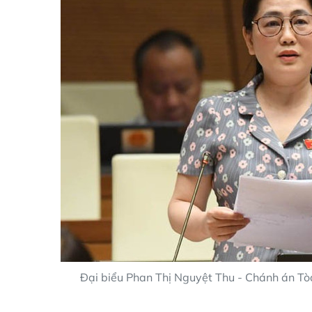
Đại biểu Phan Thị Nguyệt Thu - Chánh án Tò