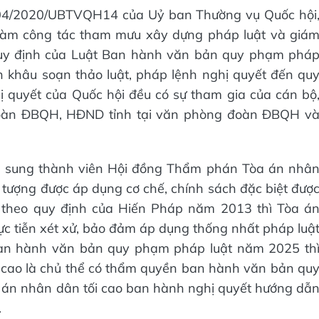
1004/2020/UBTVQH14 của Uỷ ban Thường vụ Quốc hội
n làm công tác tham mưu xây dựng pháp luật và giá
quy định của Luật Ban hành văn bản quy phạm phá
ến khâu soạn thảo luật, pháp lệnh nghị quyết đến qu
hị quyết của Quốc hội đều có sự tham gia của cán bộ
 đoàn ĐBQH, HĐND tỉnh tại văn phòng đoàn ĐBQH v
bổ sung thành viên Hội đồng Thẩm phán Tòa án nhâ
i tượng được áp dụng cơ chế, chính sách đặc biệt đượ
o, theo quy định của Hiến Pháp năm 2013 thì Tòa á
hực tiễn xét xử, bảo đảm áp dụng thống nhất pháp luậ
 Ban hành văn bản quy phạm pháp luật năm 2025 th
cao là chủ thể có thẩm quyền ban hành văn bản qu
án nhân dân tối cao ban hành nghị quyết hướng dẫ
.