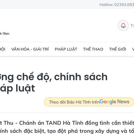
Hotline: 02393.69
T
HỘI
VĂN HÓA - GIẢI TRÍ
PHÁP LUẬT
THỂ THAO
THẾ GIỚI
ng chế độ, chính sách
áp luật
Theo dõi Báo Hà Tĩnh trên
ệt Thu - Chánh án TAND Hà Tĩnh đồng tình cần thiế
nh sách đặc biệt, tạo đột phá trong xây dựng và t