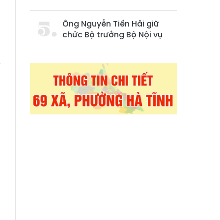
h
Ông Nguyễn Tiến Hải giữ
h
chức Bộ trưởng Bộ Nội vụ
W
g
,
a
i
u
,
c