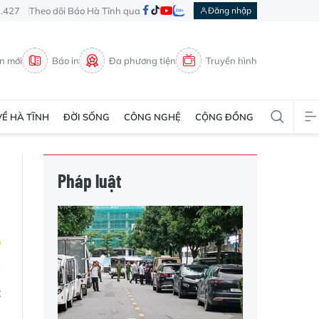
3.427
Theo dõi Báo Hà Tĩnh qua
Đăng nhập
in mới
Báo in
Đa phương tiện
Truyền hình
VỀ HÀ TĨNH
ĐỜI SỐNG
CÔNG NGHỆ
CỘNG ĐỒNG
Pháp luật
t
ổ