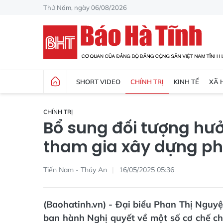
Thứ Năm, ngày 06/08/2026
SHORT VIDEO
CHÍNH TRỊ
KINH TẾ
XÃ 
CHÍNH TRỊ
Bổ sung đối tượng hưở
tham gia xây dựng ph
Tiến Nam - Thúy An
16/05/2025 05:36
(Baohatinh.vn) - Đại biểu Phan Thị Nguy
ban hành Nghị quyết về một số cơ chế chí