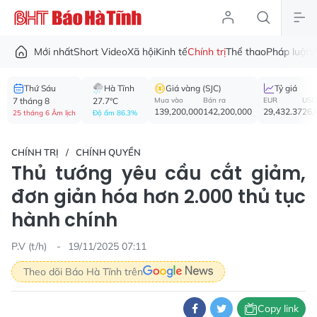
Mới nhất
Short Video
Xã hội
Kinh tế
Chính trị
Thể thao
Pháp luật
V
Thứ Sáu
Hà Tĩnh
Giá vàng (SJC)
Tỷ giá
7 tháng 8
27.7°C
Mua vào
Bán ra
EUR
USD
139,200,000
142,200,000
29,432.37
26,
25 tháng 6 Âm lịch
Độ ẩm 86.3%
CHÍNH TRỊ
CHÍNH QUYỀN
Thủ tướng yêu cầu cắt giảm,
đơn giản hóa hơn 2.000 thủ tục
hành chính
P.V (t/h)
19/11/2025 07:11
Theo dõi Báo Hà Tĩnh trên
Copy link