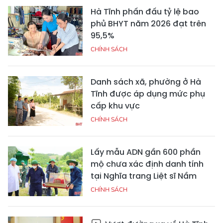
Hà Tĩnh phấn đấu tỷ lệ bao
phủ BHYT năm 2026 đạt trên
95,5%
CHÍNH SÁCH
Danh sách xã, phường ở Hà
Tĩnh được áp dụng mức phụ
cấp khu vực
CHÍNH SÁCH
Lấy mẫu ADN gần 600 phần
mộ chưa xác định danh tính
tại Nghĩa trang Liệt sĩ Nầm
CHÍNH SÁCH