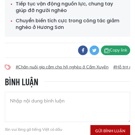
Tiếp tục vận động nguồn lực, chung tay
giúp đỡ người nghèo
Chuyển biến tích cực trong công tác giảm
nghèo ở Hương Sơn
Copy link
#Chăn nuôi gia cầm cho hộ nghèo ở Cẩm Xuyên
#Hỗ trợ mô
BÌNH LUẬN
Xin vui lòng gõ tiếng Việt có dấu
GỬI BÌNH LUẬN