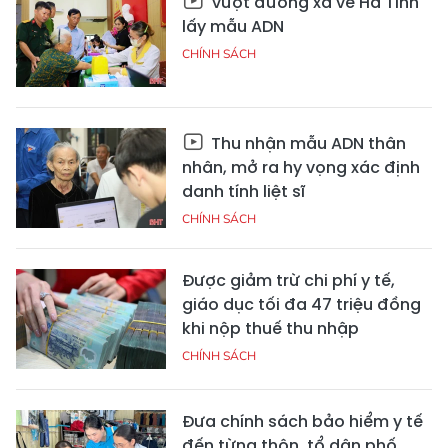
Vượt đường xa về Hà Tĩnh
lấy mẫu ADN
CHÍNH SÁCH
Thu nhận mẫu ADN thân
nhân, mở ra hy vọng xác định
danh tính liệt sĩ
CHÍNH SÁCH
Được giảm trừ chi phí y tế,
giáo dục tối đa 47 triệu đồng
khi nộp thuế thu nhập
CHÍNH SÁCH
Đưa chính sách bảo hiểm y tế
đến từng thôn, tổ dân phố