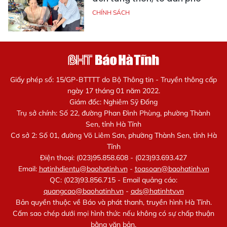
CHÍNH SÁCH
Giấy phép số: 15/GP-BTTTT do Bộ Thông tin - Truyền thông cấp
ngày 17 tháng 01 năm 2022.
Giám đốc: Nghiêm Sỹ Đống
Trụ sở chính: Số 22, đường Phan Đình Phùng, phường Thành
Sen, tỉnh Hà Tĩnh
Cơ sở 2: Số 01, đường Võ Liêm Sơn, phường Thành Sen, tỉnh Hà
Tĩnh
Điện thoại: (023)95.858.608 - (023)93.693.427
Email:
hatinhdientu@baohatinh.vn
-
toasoan@baohatinh.vn
QC: (023)93.856.715 - Email quảng cáo:
quangcao@baohatinh.vn
-
ads@hatinhtv.vn
Bản quyền thuộc về Báo và phát thanh, truyền hình Hà Tĩnh.
Cấm sao chép dưới mọi hình thức nếu không có sự chấp thuận
bằng văn bản.