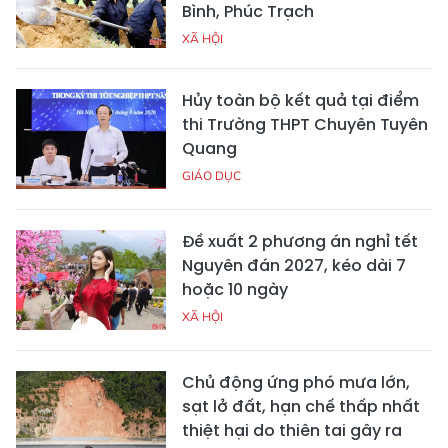
Bình, Phúc Trạch
XÃ HỘI
Hủy toàn bộ kết quả tại điểm
thi Trường THPT Chuyên Tuyên
Quang
GIÁO DỤC
Đề xuất 2 phương án nghỉ tết
Nguyên đán 2027, kéo dài 7
hoặc 10 ngày
XÃ HỘI
Chủ động ứng phó mưa lớn,
sạt lở đất, hạn chế thấp nhất
thiệt hại do thiên tai gây ra