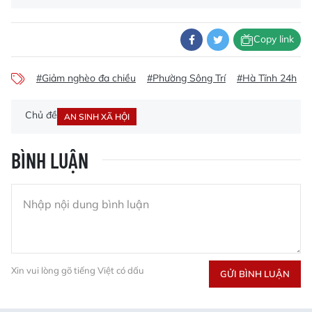
Copy link
#Giảm nghèo đa chiều
#Phường Sông Trí
#Hà Tĩnh 24h
Chủ đề
AN SINH XÃ HỘI
BÌNH LUẬN
Xin vui lòng gõ tiếng Việt có dấu
GỬI BÌNH LUẬN