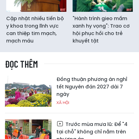
Cập nhật nhiều tiến bộ
"Hành trình gieo mầm
y khoa trong lĩnh vực
xanh hy vọng": Trao cơ
can thiệp tim mạch,
hội phục hồi cho trẻ
mạch máu
khuyết tật
ĐỌC THÊM
Đồng thuận phương án nghỉ
tết Nguyên đán 2027 dài 7
ngày
XÃ HỘI
Trước mùa mưa lũ: Để "4
tại chỗ" không chỉ nằm trên