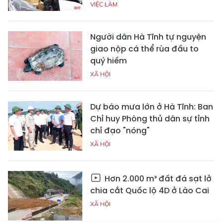
VIỆC LÀM
Người dân Hà Tĩnh tự nguyện
giao nộp cá thể rùa đầu to
quý hiếm
XÃ HỘI
Dự báo mưa lớn ở Hà Tĩnh: Ban
Chỉ huy Phòng thủ dân sự tỉnh
chỉ đạo "nóng"
XÃ HỘI
Hơn 2.000 m³ đất đá sạt lở
chia cắt Quốc lộ 4D ở Lào Cai
XÃ HỘI