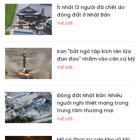
Ít nhất 13 người đã chết do
động đất ở Nhật Bản
THẾ GIỚI
Iran "bất ngờ tập kích tên lửa
đạn đạo" nhằm vào căn cứ Mỹ
THẾ GIỚI
Động đất Nhật Bản: Nhiều
người nghi thiệt mạng trong
trung tâm thương mại
THẾ GIỚI
Mỹ có thực sự cạn kho vũ khí