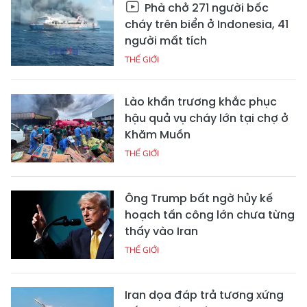
Phà chở 271 người bốc
cháy trên biển ở Indonesia, 41
người mất tích
THẾ GIỚI
Lào khẩn trương khắc phục
hậu quả vụ cháy lớn tại chợ ở
Khăm Muồn
THẾ GIỚI
Ông Trump bất ngờ hủy kế
hoạch tấn công lớn chưa từng
thấy vào Iran
THẾ GIỚI
Iran dọa đáp trả tương xứng