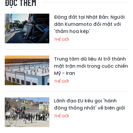
ĐỌC THÊM
Động đất tại Nhật Bản: Người
dân Kumamoto đối mặt với
'thảm họa kép'
THẾ GIỚI
Trung tâm dữ liệu AI trở thành
mặt trận mới trong cuộc chiến
Mỹ - Iran
THẾ GIỚI
Lãnh đạo EU kêu gọi 'hành
động thống nhất' về biên giới
THẾ GIỚI