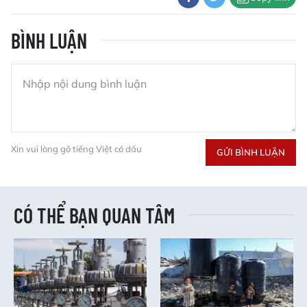
BÌNH LUẬN
Xin vui lòng gõ tiếng Việt có dấu
GỬI BÌNH LUẬN
CÓ THỂ BẠN QUAN TÂM