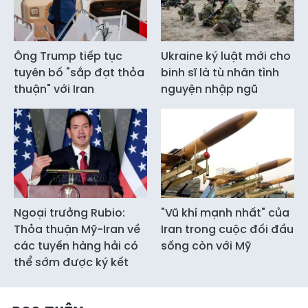
Ông Trump tiếp tục
Ukraine ký luật mới cho
tuyên bố "sắp đạt thỏa
binh sĩ là tù nhân tình
thuận" với Iran
nguyện nhập ngũ
Ngoại trưởng Rubio:
"Vũ khí mạnh nhất" của
Thỏa thuận Mỹ-Iran về
Iran trong cuộc đối đầu
các tuyến hàng hải có
sống còn với Mỹ
thể sớm được ký kết