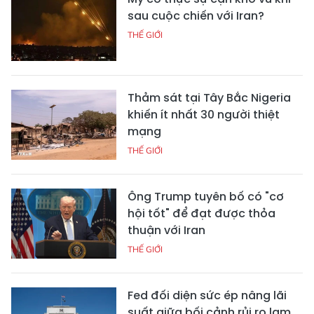
sau cuộc chiến với Iran?
THẾ GIỚI
Thảm sát tại Tây Bắc Nigeria
khiến ít nhất 30 người thiệt
mạng
THẾ GIỚI
Ông Trump tuyên bố có "cơ
hội tốt" để đạt được thỏa
thuận với Iran
THẾ GIỚI
Fed đối diện sức ép nâng lãi
suất giữa bối cảnh rủi ro lạm