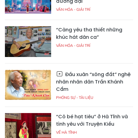
đương đại
VĂN HÓA - GIẢI TRÍ
“Càng yêu tha thiết những
khúc hát dân ca”
VĂN HÓA - GIẢI TRÍ
Đầu xuân “xông đất” nghệ
nhân nhân dân Trần Khánh
Cẩm
PHÓNG SỰ - TÀI LIỆU
“Cô bé hạt tiêu” ở Hà Tĩnh và
tình yêu với Truyện Kiều
VỀ HÀ TĨNH