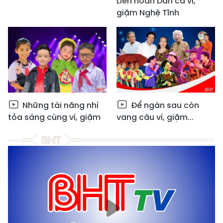
Liên hoan Dân ca ví,
giặm Nghệ Tĩnh
Những tài năng nhí
Để ngàn sau còn
tỏa sáng cùng ví, giặm
vang câu ví, giặm...