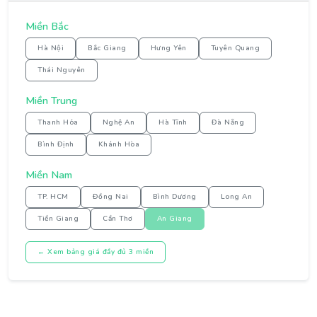
Miền Bắc
Hà Nội
Bắc Giang
Hưng Yên
Tuyên Quang
Thái Nguyên
Miền Trung
Thanh Hóa
Nghệ An
Hà Tĩnh
Đà Nẵng
Bình Định
Khánh Hòa
Miền Nam
TP. HCM
Đồng Nai
Bình Dương
Long An
Tiền Giang
Cần Thơ
An Giang
← Xem bảng giá đầy đủ 3 miền