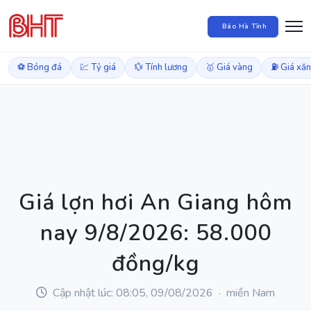
Báo Hà Tĩnh
⚽ Bóng đá
💹 Tỷ giá
💱 Tính lương
🥇 Giá vàng
⛽ Giá xă
Giá lợn hơi An Giang hôm
nay 9/8/2026: 58.000
đồng/kg
Cập nhật lúc: 08:05, 09/08/2026 · miền Nam