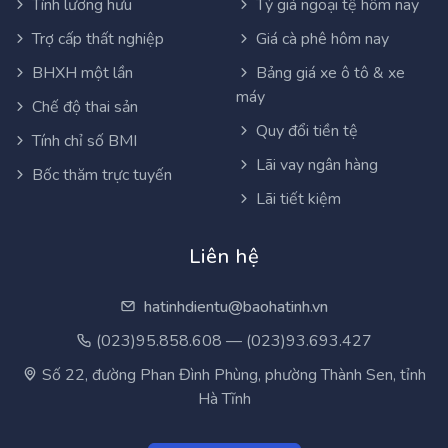
Tính lương hưu
Tỷ giá ngoại tệ hôm nay
Trợ cấp thất nghiệp
Giá cà phê hôm nay
BHXH một lần
Bảng giá xe ô tô & xe
máy
Chế độ thai sản
Quy đổi tiền tệ
Tính chỉ số BMI
Lãi vay ngân hàng
Bốc thăm trực tuyến
Lãi tiết kiệm
Liên hệ
hatinhdientu@baohatinh.vn
(023)95.858.608 — (023)93.693.427
Số 22, đường Phan Đình Phùng, phường Thành Sen, tỉnh
Hà Tĩnh